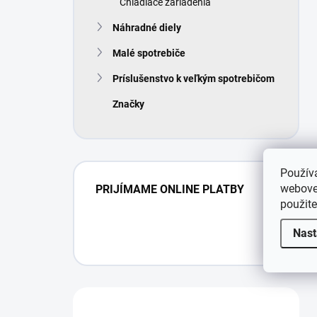
Chladiace zariadenia
Náhradné diely
Malé spotrebiče
Príslušenstvo k veľkým spotrebičom
Značky
Použív
webovej
PRIJÍMAME ONLINE PLATBY
použit
Nast