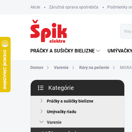
Prejsť
Akcie
Záručná oprava spotrebiča
Podmienky o
na
obsah
PRÁČKY A SUŠIČKY BIELIZNE
UMÝVAČKY
Domov
Varenie
Rúry na pečenie
MORA e
B
Kategórie
o
Preskočiť
č
kategórie
n
Práčky a sušičky bielizne
ý
Umývačky riadu
p
a
Varenie
n