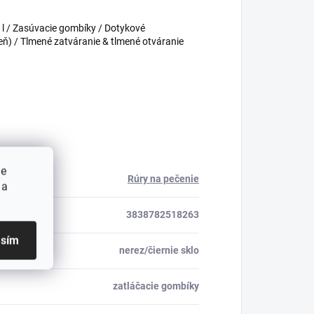
7 l / Zasúvacie gombíky / Dotykové
eň) / Tlmené zatváranie & tlmené otváranie
ie
Rúry na pečenie
 a
3838782518263
asím
nerez/čiernie sklo
zatláčacie gombíky