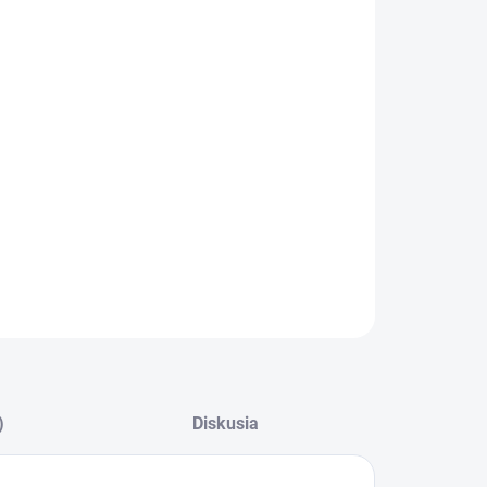
−
+
Pridať do košíka
ILNÉ INFORMÁCIE
OPÝTAŤ SA
)
Diskusia