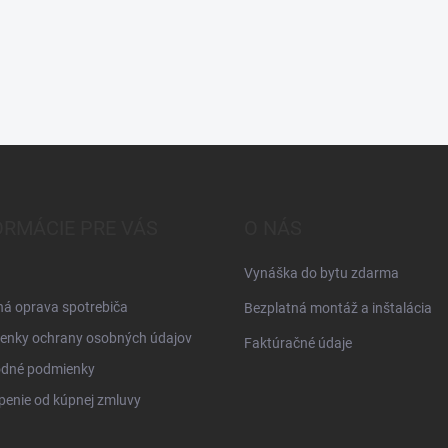
ORMÁCIE PRE VÁS
O NÁS
Vynáška do bytu zdarma
á oprava spotrebiča
Bezplatná montáž a inštalácia
enky ochrany osobných údajov
Faktúračné údaje
dné podmienky
enie od kúpnej zmluvy