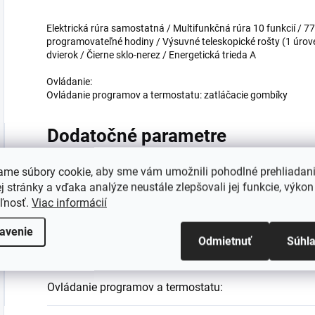
Elektrická rúra samostatná / Multifunkčná rúra 10 funkcií / 7
programovateľné hodiny / Výsuvné teleskopické rošty (1 úrov
dvierok / Čierne sklo-nerez / Energetická trieda A
Ovládanie:
Ovládanie programov a termostatu: zatláčacie gombíky
Dodatočné parametre
ame súbory cookie, aby sme vám umožnili pohodlné prehliadan
Kategória
:
 stránky a vďaka analýze neustále zlepšovali jej funkcie, výkon
eľnosť.
Viac informácií
EAN
:
avenie
Odmietnuť
Súhl
Farba
:
Ovládanie programov a termostatu
: