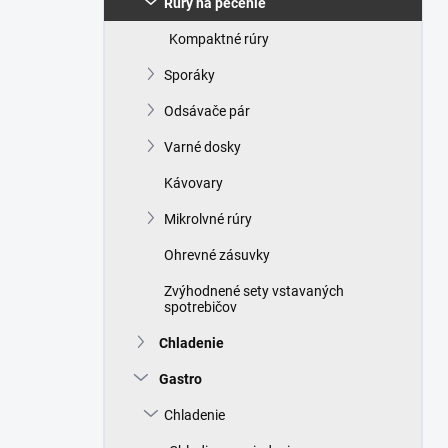
Rúry na pečenie
e
l
Kompaktné rúry
Sporáky
Odsávače pár
Varné dosky
Kávovary
Mikrolvné rúry
Ohrevné zásuvky
Zvýhodnené sety vstavaných
spotrebičov
Chladenie
Gastro
Chladenie