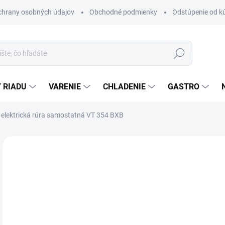
chrany osobných údajov
Obchodné podmienky
Odstúpenie od k
Hľadať
 RIADU
VARENIE
CHLADENIE
GASTRO
lektrická rúra samostatná VT 354 BXB
Neohodnotené
Podrobnosti hodnotenia
ZNAČKA
€
Jedn
MO
cena