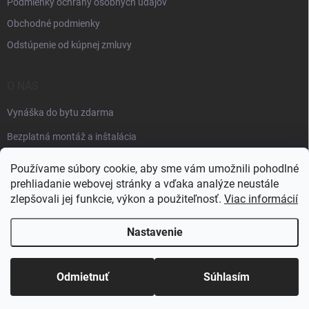
Podmienky ochrany osobných údajov
Obchodné podmienky
Odstúpenie od kúpnej zmluvy
O NÁS
Vynáška do bytu zdarma
Bezplatná montáž a inštalácia
Faktúračné údaje
Používame súbory cookie, aby sme vám umožnili pohodlné
prehliadanie webovej stránky a vďaka analýze neustále
zlepšovali jej funkcie, výkon a použiteľnosť.
Viac informácií
Nastavenie
Copyright 2026
Špik elektro
. Všetky práva vyhradené.
Odmietnuť
Súhlasím
Vytvoril Shoptet