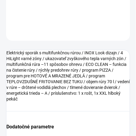
−
+
Pridať do košíka
DETAILNÉ INFORMÁCIE
OPÝTAŤ SA
Elektrický sporák s multifunkčnou rúrou / INOX Look dizajn / 4
HiLight varné zóny / ukazovateľ zvyškového tepla varných zón /
multifunkčná rúra –11 spôsobov ohrevu / ECO CLEAN – funkcia
na čistenie rúry / rýchly predohrev rúry / program PIZZA /
program pre HOTOVÉ A MRAZENÉ JEDLÁ / program
TEPLOVZDUŠNÉ FRITOVANIE BEZ TUKU / objem rúry 70 l / vedení
v rúre – drôtené vodidlá plechov / tlmené dovieranie dvierok /
energetická trieda – A / príslušenstvo: 1 x rošt, 1x XXL hlboký
pekáč
Dodatočné parametre