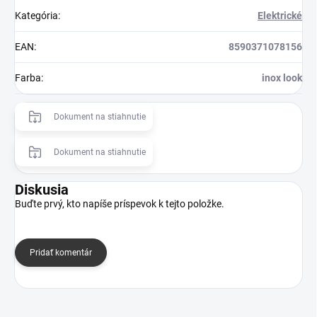
Kategória
:
Elektrické
EAN
:
8590371078156
Farba
:
inox look
Dokument na stiahnutie
Dokument na stiahnutie
Diskusia
Buďte prvý, kto napíše príspevok k tejto položke.
Pridať komentár