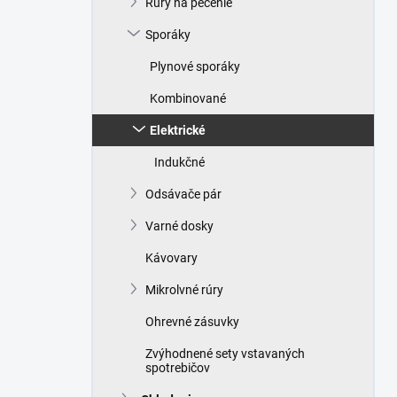
Rúry na pečenie
e
l
Sporáky
Plynové sporáky
Kombinované
Elektrické
Indukčné
Odsávače pár
Varné dosky
Kávovary
Mikrolvné rúry
Ohrevné zásuvky
Zvýhodnené sety vstavaných
spotrebičov