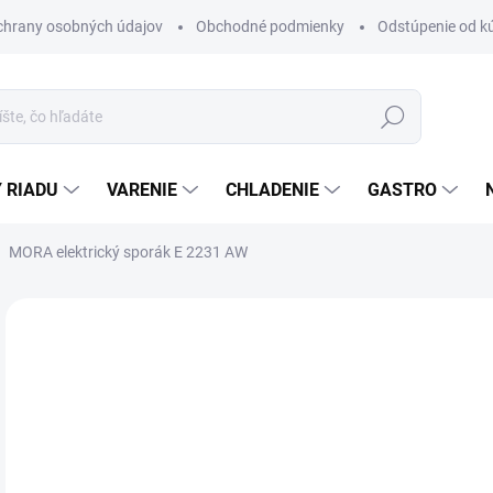
chrany osobných údajov
Obchodné podmienky
Odstúpenie od k
Hľadať
 RIADU
VARENIE
CHLADENIE
GASTRO
MORA elektrický sporák E 2231 AW
Neohodnotené
Podrobnosti hodnotenia
ZNAČKA
€
Jedn
MO
cena