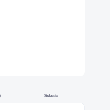
−
+
Pridať do košíka
ILNÉ INFORMÁCIE
OPÝTAŤ SA
)
Diskusia