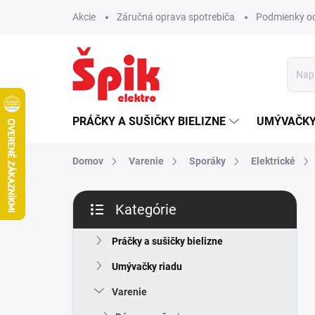
Prejsť
Akcie
Záručná oprava spotrebiča
Podmienky o
na
obsah
PRÁČKY A SUŠIČKY BIELIZNE
UMÝVAČKY
Domov
Varenie
Sporáky
Elektrické
B
Kategórie
o
Preskočiť
č
kategórie
n
Práčky a sušičky bielizne
ý
Umývačky riadu
p
a
Varenie
n