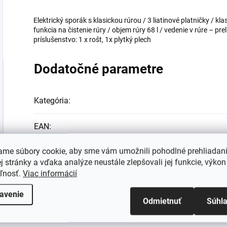
Elektrický sporák s klasickou rúrou / 3 liatinové platničky / 
funkcia na čistenie rúry / objem rúry 68 l / vedenie v rúre – prel
príslušenstvo: 1 x rošt, 1x plytký plech
Dodatočné parametre
Kategória
:
EAN
:
ame súbory cookie, aby sme vám umožnili pohodlné prehliadan
Farba
:
 stránky a vďaka analýze neustále zlepšovali jej funkcie, výkon
eľnosť.
Viac informácií
avenie
Odmietnuť
Súhl