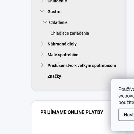
Chladenie
Gastro
Chladenie
Chladiace zariadenia
Náhradné diely
Malé spotrebiče
Príslušenstvo k veľkým spotrebičom
Značky
Použív
webovej
použit
PRIJÍMAME ONLINE PLATBY
Nast