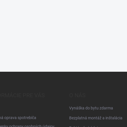
ORMÁCIE PRE VÁS
O NÁS
Vynáška do bytu zdarma
á oprava spotrebiča
Bezplatná montáž a inštalácia
enky ochrany osobných údajov