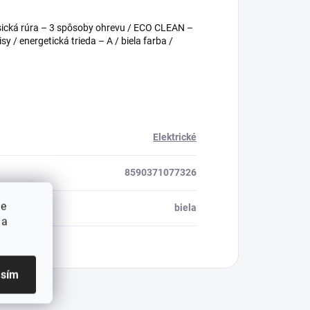
klasická rúra – 3 spôsoby ohrevu / ECO CLEAN –
isy / energetická trieda – A / biela farba /
Elektrické
8590371077326
ie
biela
 a
asím