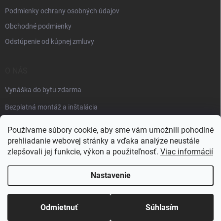
Podmienky ochrany osobných údajov
Obchodné podmienky
Odstúpenie od kúpnej zmluvy
O NÁS
Vynáška do bytu zdarma
Bezplatná montáž a inštalácia
Faktúračné údaje
Používame súbory cookie, aby sme vám umožnili pohodlné
prehliadanie webovej stránky a vďaka analýze neustále
zlepšovali jej funkcie, výkon a použiteľnosť.
Viac informácií
Nastavenie
Copyright 2026
Špik elektro
. Všetky práva vyhradené.
Odmietnuť
Súhlasím
Vytvoril Shoptet