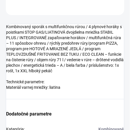
OPÝTAŤ SA
Kombinovaný sporák s multifunkčnou rúrou / 4 plynové horáky s
poistkami STOP GAS/LIATINOVÁ dvojdielna mriežka STABIL
PLUS / INTEGROVANÉ zapaľovanie horákov / multifunkčná rúra
– 11 spôsobov ohrevu / rýchly predohrev rúry/program PIZZA,
program pre HOTOVÉ A MRAZENÉ JEDLÁ / program
TEPLOVZDUŠNÉ FRITOVANIE BEZ TUKU / ECO CLEAN – funkcie
na čistenie rúry / objem rúry 71 l / vedenie v rúre – drôtené vodidlá
plechov / energetická trieda – A / biela farba / príslušenstvo: 1x
rošt, 1x XXL hlboký pekáč
Technické parametre:
Materiál varnej mriežky: liatina
Dodatočné parametre
Kategória
:
Kombinované