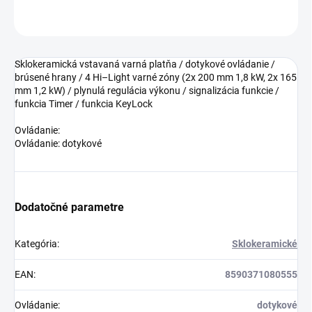
OPÝTAŤ SA
Sklokeramická vstavaná varná platňa / dotykové ovládanie /
brúsené hrany / 4 Hi–Light varné zóny (2x 200 mm 1,8 kW, 2x 165
mm 1,2 kW) / plynulá regulácia výkonu / signalizácia funkcie /
funkcia Timer / funkcia KeyLock
Ovládanie:
Ovládanie: dotykové
Dodatočné parametre
Kategória
:
Sklokeramické
EAN
:
8590371080555
Ovládanie
:
dotykové