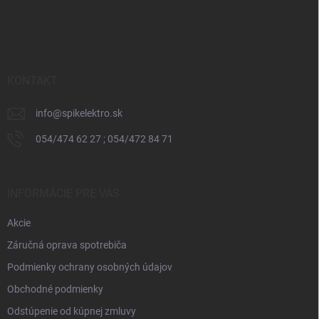
Z
á
p
ä
t
i
KONTAKT
e
info
@
spikelektro.sk
054/474 62 27 ; 054/472 84 71
INFORMÁCIE PRE VÁS
Akcie
Záručná oprava spotrebiča
Podmienky ochrany osobných údajov
Obchodné podmienky
Odstúpenie od kúpnej zmluvy