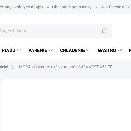
chrany osobných údajov
Obchodné podmienky
Odstúpenie od k
Hľadať
 RIADU
VARENIE
CHLADENIE
GASTRO
mické
MORA sklokeramická vstavaná platňa VDST 651 FF
Neohodnotené
Podrobnosti hodnotenia
ZNAČKA
€
Jedn
MO
cena