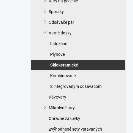
Rúry na pečenie
e
l
Sporáky
Odsávače pár
Varné dosky
Indukčné
Plynové
Sklokeramické
Kombinované
S integrovaným odsávačom
Kávovary
Mikrolvné rúry
Ohrevné zásuvky
Zvýhodnené sety vstavaných