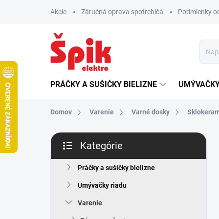
Prejsť
Akcie
Záručná oprava spotrebiča
Podmienky o
na
obsah
PRÁČKY A SUŠIČKY BIELIZNE
UMÝVAČKY
Domov
Varenie
Varné dosky
Sklokera
B
Kategórie
o
Preskočiť
č
kategórie
n
Práčky a sušičky bielizne
ý
Umývačky riadu
p
a
Varenie
n