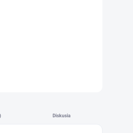
−
+
Pridať do košíka
ILNÉ INFORMÁCIE
OPÝTAŤ SA
)
Diskusia