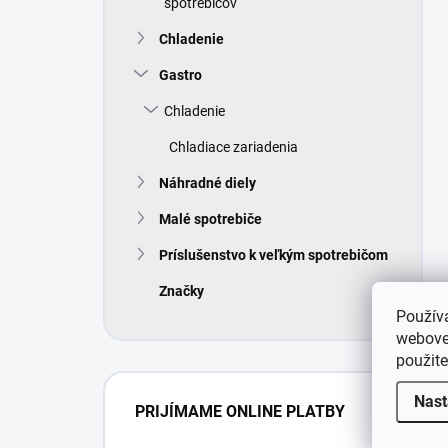
spotrebičov
Chladenie
Gastro
Chladenie
Chladiace zariadenia
Náhradné diely
Malé spotrebiče
Príslušenstvo k veľkým spotrebičom
Značky
Použív
webovej
použit
Nast
PRIJÍMAME ONLINE PLATBY