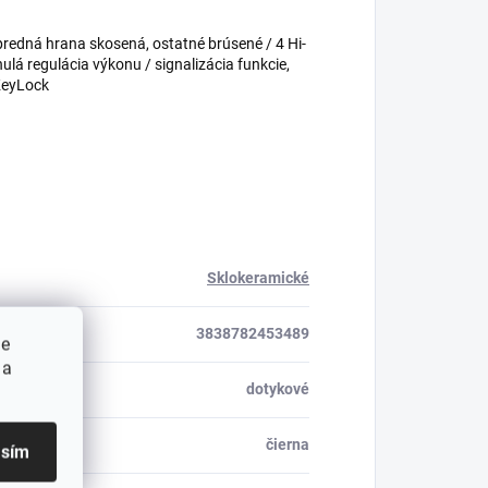
predná hrana skosená, ostatné brúsené / 4 Hi-
lá regulácia výkonu / signalizácia funkcie,
KeyLock
Sklokeramické
3838782453489
ie
 a
dotykové
čierna
asím