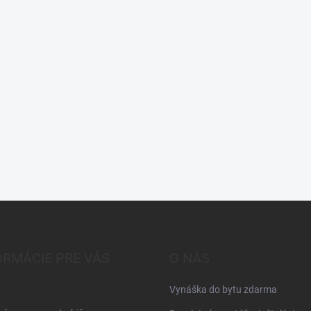
ORMÁCIE PRE VÁS
O NÁS
Vynáška do bytu zdarma