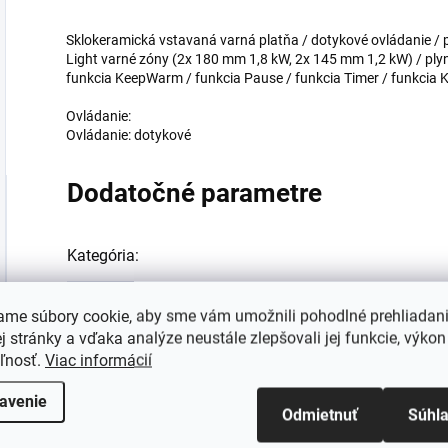
Sklokeramická vstavaná varná platňa / dotykové ovládanie / 
Light varné zóny (2x 180 mm 1,8 kW, 2x 145 mm 1,2 kW) / plynu
funkcia KeepWarm / funkcia Pause / funkcia Timer / funkcia 
Ovládanie:
Ovládanie: dotykové
Dodatočné parametre
Kategória
:
EAN
:
ame súbory cookie, aby sme vám umožnili pohodlné prehliadan
 stránky a vďaka analýze neustále zlepšovali jej funkcie, výkon
Ovládanie
:
eľnosť.
Viac informácií
avenie
Farba
:
Odmietnuť
Súhl