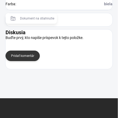
Farba
:
biela
Dokument na stiahnutie
Diskusia
Buďte prvý, kto napíše príspevok k tejto položke.
Pridať komentár
Z
á
p