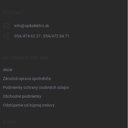
ä
t
i
KONTAKT
e
info
@
spikelektro.sk
054/474 62 27 ; 054/472 84 71
INFORMÁCIE PRE VÁS
Akcie
Záručná oprava spotrebiča
Podmienky ochrany osobných údajov
Obchodné podmienky
Odstúpenie od kúpnej zmluvy
O NÁS