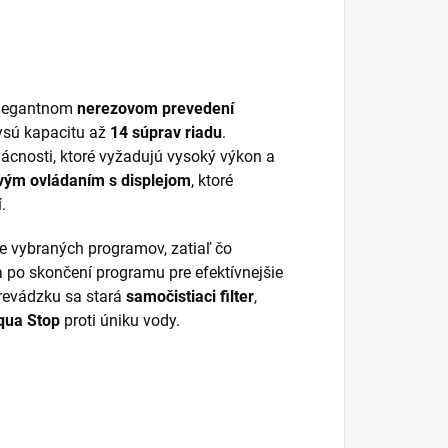
elegantnom
nerezovom prevedení
ysú kapacitu až
14 súprav riadu
.
ácnosti, ktoré vyžadujú vysoký výkon a
vým ovládaním s displejom
, ktoré
.
 vybraných programov, zatiaľ čo
 po skončení programu pre efektívnejšie
prevádzku sa stará
samočistiaci filter
,
qua Stop
proti úniku vody.