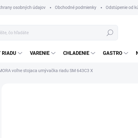
chrany osobných údajov
Obchodné podmienky
Odstúpenie od k
Hľadať
 RIADU
VARENIE
CHLADENIE
GASTRO
MORA voľne stojaca umývačka riadu SM 643C3 X
Neohodnotené
Podrobnosti hodnotenia
ZNAČKA
€
ZADARMO
Jedn
MO
cena