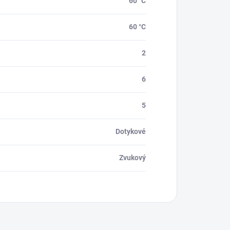
60 °C
60 °C
2
6
5
Dotykové
Zvukový