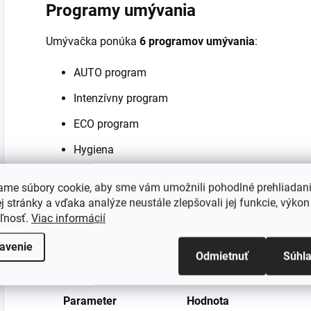
Programy umývania
Umývačka ponúka
6 programov umývania
:
AUTO program
Intenzívny program
ECO program
Hygiena
Program pre krištáľové sklo
ame súbory cookie, aby sme vám umožnili pohodlné prehliadan
1h umývanie
 stránky a vďaka analýze neustále zlepšovali jej funkcie, výkon
eľnosť.
Viac informácií
Teploty umývania:
40 / 55 / 60 / 65 / 70 °C
.
avenie
Odmietnuť
Súhl
Technické parametre
Parameter
Hodnota