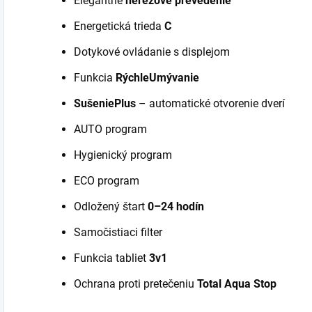
Elegantné
nerezové prevedenie
Energetická trieda
C
Dotykové ovládanie s displejom
Funkcia
RýchleUmývanie
SušeniePlus
– automatické otvorenie dverí
AUTO program
Hygienický program
ECO program
Odložený štart
0–24 hodín
Samočistiaci filter
Funkcia tabliet
3v1
Ochrana proti pretečeniu
Total Aqua Stop