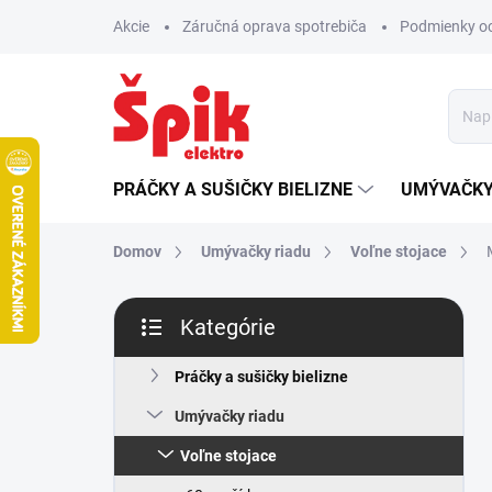
Prejsť
Akcie
Záručná oprava spotrebiča
Podmienky o
na
obsah
PRÁČKY A SUŠIČKY BIELIZNE
UMÝVAČKY
Domov
Umývačky riadu
Voľne stojace
B
Kategórie
o
Preskočiť
č
kategórie
n
Práčky a sušičky bielizne
ý
Umývačky riadu
p
a
Voľne stojace
n