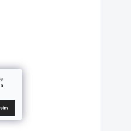
ie
 a
asím