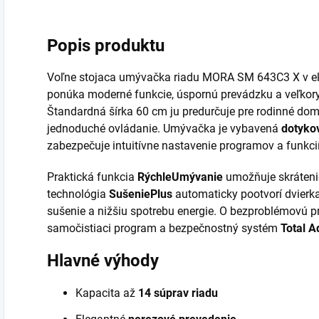
Popis produktu
Voľne stojaca umývačka riadu MORA SM 643C3 X v 
ponúka moderné funkcie, úspornú prevádzku a veľkor
Štandardná šírka 60 cm ju predurčuje pre rodinné dom
jednoduché ovládanie. Umývačka je vybavená
dotyko
zabezpečuje intuitívne nastavenie programov a funkcií
Praktická funkcia
RýchleUmývanie
umožňuje skrátenie
technológia
SušeniePlus
automaticky pootvorí dvierka
sušenie a nižšiu spotrebu energie. O bezproblémovú 
samočistiaci program a bezpečnostný systém
Total A
Hlavné výhody
Kapacita až
14 súprav riadu