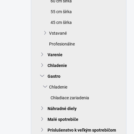
60 cm šírka
e
l
55 cm šírka
45 cm šírka
Vstavané
Profesionálne
Varenie
Chladenie
Gastro
Chladenie
Chladiace zariadenia
Náhradné diely
Malé spotrebiče
Príslušenstvo k veľkým spotrebičom