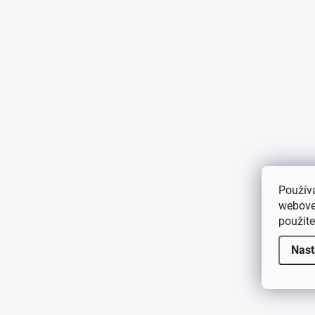
Použív
webovej
použit
Nast