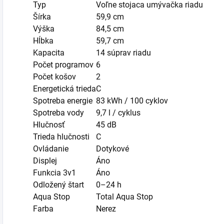
Typ
Voľne stojaca umývačka riadu
Šírka
59,9 cm
Výška
84,5 cm
Hĺbka
59,7 cm
Kapacita
14 súprav riadu
Počet programov
6
Počet košov
2
Energetická trieda
C
Spotreba energie
83 kWh / 100 cyklov
Spotreba vody
9,7 l / cyklus
Hlučnosť
45 dB
Trieda hlučnosti
C
Ovládanie
Dotykové
Displej
Áno
Funkcia 3v1
Áno
Odložený štart
0–24 h
Aqua Stop
Total Aqua Stop
Farba
Nerez