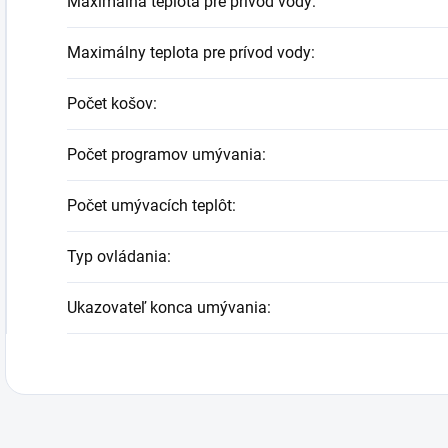
Maximálna teplota pre prívod vody
:
Maximálny teplota pre prívod vody
:
Počet košov
:
Počet programov umývania
:
Počet umývacích teplôt
:
Typ ovládania
:
Ukazovateľ konca umývania
: