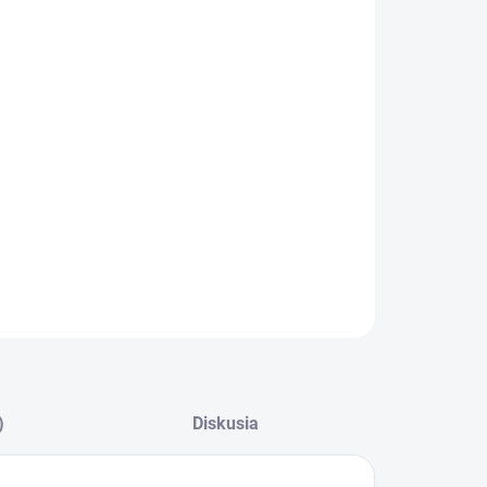
−
+
Pridať do košíka
ILNÉ INFORMÁCIE
OPÝTAŤ SA
)
Diskusia