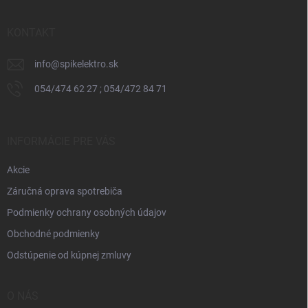
ä
t
i
KONTAKT
e
info
@
spikelektro.sk
054/474 62 27 ; 054/472 84 71
INFORMÁCIE PRE VÁS
Akcie
Záručná oprava spotrebiča
Podmienky ochrany osobných údajov
Obchodné podmienky
Odstúpenie od kúpnej zmluvy
O NÁS