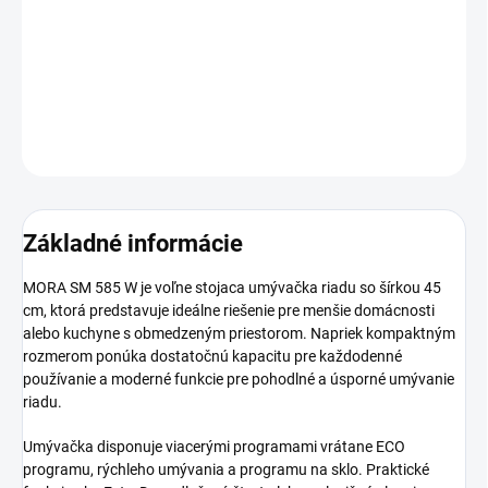
−
+
Pridať do košíka
DETAILNÉ INFORMÁCIE
OPÝTAŤ SA
Základné informácie
MORA SM 585 W je voľne stojaca umývačka riadu so šírkou 45
cm, ktorá predstavuje ideálne riešenie pre menšie domácnosti
alebo kuchyne s obmedzeným priestorom. Napriek kompaktným
rozmerom ponúka dostatočnú kapacitu pre každodenné
používanie a moderné funkcie pre pohodlné a úsporné umývanie
riadu.
Umývačka disponuje viacerými programami vrátane ECO
programu, rýchleho umývania a programu na sklo. Praktické