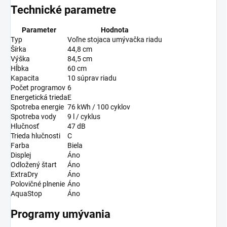
Technické parametre
Parameter
Hodnota
Typ
Voľne stojaca umývačka riadu
Šírka
44,8 cm
Výška
84,5 cm
Hĺbka
60 cm
Kapacita
10 súprav riadu
Počet programov
6
Energetická trieda
E
Spotreba energie
76 kWh / 100 cyklov
Spotreba vody
9 l / cyklus
Hlučnosť
47 dB
Trieda hlučnosti
C
Farba
Biela
Displej
Áno
Odložený štart
Áno
ExtraDry
Áno
Polovičné plnenie
Áno
AquaStop
Áno
Programy umývania