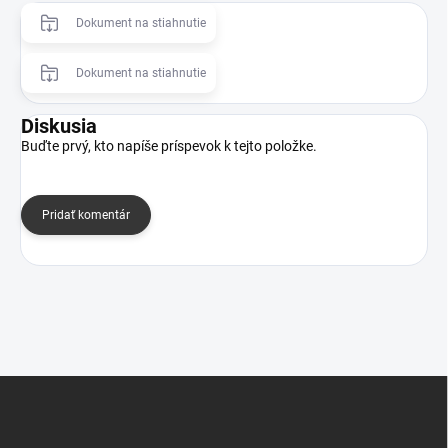
Dokument na stiahnutie
Dokument na stiahnutie
Diskusia
Buďte prvý, kto napíše príspevok k tejto položke.
Pridať komentár
Z
á
p