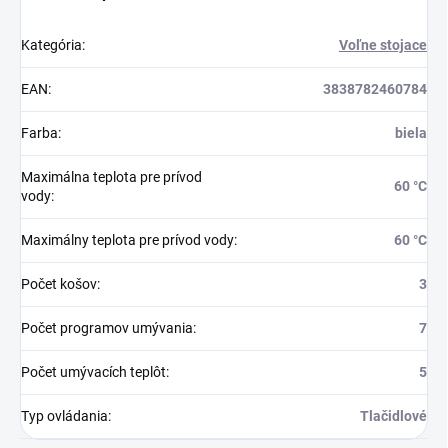
Kategória
:
Voľne stojace
EAN
:
3838782460784
Farba
:
biela
Maximálna teplota pre prívod
60 °C
vody
:
Maximálny teplota pre prívod vody
:
60 °C
Počet košov
:
3
Počet programov umývania
:
7
Počet umývacích teplôt
:
5
Typ ovládania
:
Tlačidlové