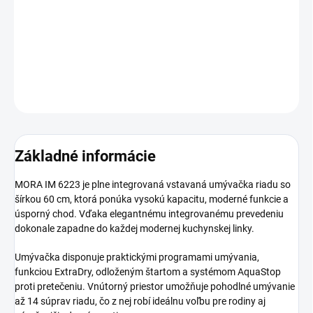
−
+
Pridať do košíka
DETAILNÉ INFORMÁCIE
OPÝTAŤ SA
Základné informácie
MORA IM 6223 je plne integrovaná vstavaná umývačka riadu so
šírkou 60 cm, ktorá ponúka vysokú kapacitu, moderné funkcie a
úsporný chod. Vďaka elegantnému integrovanému prevedeniu
dokonale zapadne do každej modernej kuchynskej linky.
Umývačka disponuje praktickými programami umývania,
funkciou ExtraDry, odloženým štartom a systémom AquaStop
proti pretečeniu. Vnútorný priestor umožňuje pohodlné umývanie
až 14 súprav riadu, čo z nej robí ideálnu voľbu pre rodiny aj