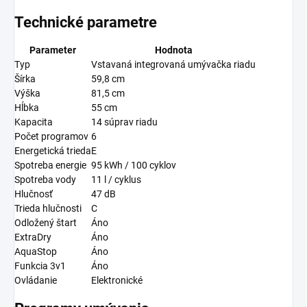
Technické parametre
Parameter
Hodnota
Typ
Vstavaná integrovaná umývačka riadu
Šírka
59,8 cm
Výška
81,5 cm
Hĺbka
55 cm
Kapacita
14 súprav riadu
Počet programov
6
Energetická trieda
E
Spotreba energie
95 kWh / 100 cyklov
Spotreba vody
11 l / cyklus
Hlučnosť
47 dB
Trieda hlučnosti
C
Odložený štart
Áno
ExtraDry
Áno
AquaStop
Áno
Funkcia 3v1
Áno
Ovládanie
Elektronické