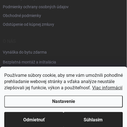
Podmienky ochrany osobných údajov
Obchodné podmienky
Odstúpenie od kúpnej zmluvy
O NÁS
Vynáška do bytu zdarma
Bezplatná montáž a inštalácia
Faktúračné údaje
Používame súbory cookie, aby sme vám umožnili pohodlné
prehliadanie webovej stránky a vďaka analýze neustále
zlepšovali jej funkcie, výkon a použiteľnosť.
Viac informácií
Nastavenie
Copyright 2026
Špik elektro
. Všetky práva vyhradené.
Odmietnuť
Súhlasím
Vytvoril Shoptet