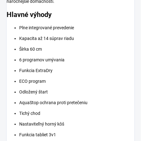
náročnejšie domácnosti.
Hlavné výhody
Plne integrované prevedenie
Kapacita až 14 súprav riadu
Šírka 60 cm
6 programov umývania
Funkcia ExtraDry
ECO program
Odložený štart
AquaStop ochrana proti pretečeniu
Tichý chod
Nastaviteľný horný kôš
Funkcia tabliet 3v1