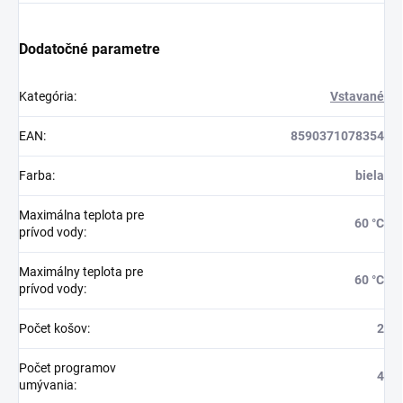
Dodatočné parametre
Kategória
:
Vstavané
EAN
:
8590371078354
Farba
:
biela
Maximálna teplota pre
60 °C
prívod vody
:
Maximálny teplota pre
60 °C
prívod vody
:
Počet košov
:
2
Počet programov
4
umývania
: