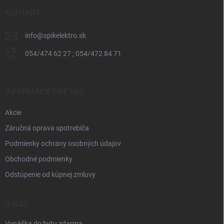
t
i
KONTAKT
e
info
@
spikelektro.sk
054/474 62 27 ; 054/472 84 71
INFORMÁCIE PRE VÁS
Akcie
Záručná oprava spotrebiča
Podmienky ochrany osobných údajov
Obchodné podmienky
Odstúpenie od kúpnej zmluvy
O NÁS
Vynáška do bytu zdarma