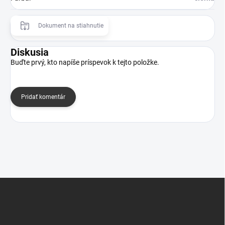
Dokument na stiahnutie
Diskusia
Buďte prvý, kto napíše príspevok k tejto položke.
Pridať komentár
Z
á
p
ä