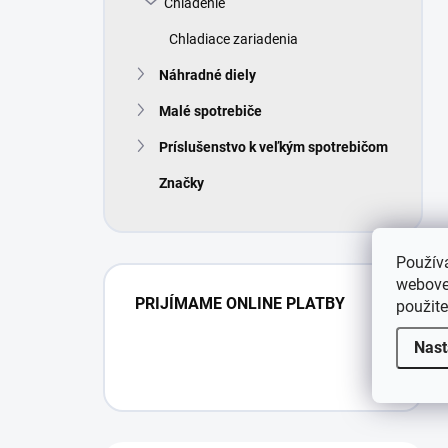
Chladenie
Chladiace zariadenia
Náhradné diely
Malé spotrebiče
Príslušenstvo k veľkým spotrebičom
Značky
Použív
webovej
PRIJÍMAME ONLINE PLATBY
použit
Nast