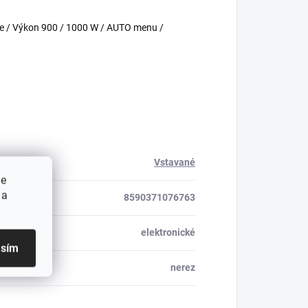
nie / Výkon 900 / 1000 W / AUTO menu /
Vstavané
ie
 a
8590371076763
elektronické
asím
nerez