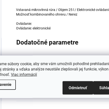
Vstavaná mikrovlnná rúra / Objem 25 l / Elektronické ovláda
Možnosť kombinovaného ohrevu / Nerez
Ovládanie:
Ovládanie: elektronické
Dodatočné parametre
Kategória
:
ame súbory cookie, aby sme vám umožnili pohodlné prehliadan
 stránky a vďaka analýze neustále zlepšovali jej funkcie, výkon
EAN
:
eľnosť.
Viac informácií
Ovládanie
:
avenie
Odmietnuť
Súhl
Farba
: