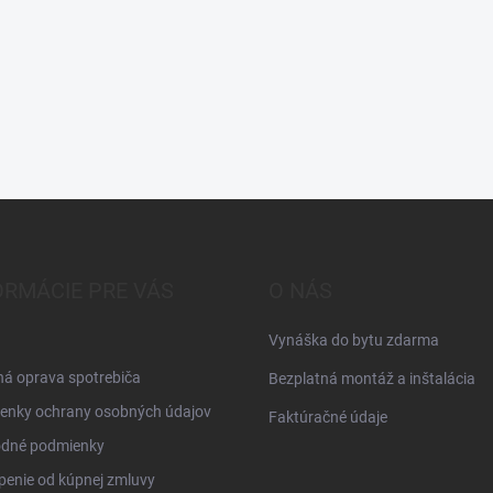
ORMÁCIE PRE VÁS
O NÁS
Vynáška do bytu zdarma
á oprava spotrebiča
Bezplatná montáž a inštalácia
enky ochrany osobných údajov
Faktúračné údaje
dné podmienky
enie od kúpnej zmluvy