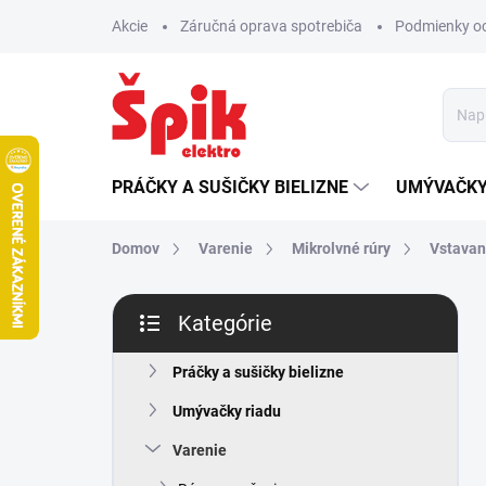
Prejsť
Akcie
Záručná oprava spotrebiča
Podmienky o
na
obsah
PRÁČKY A SUŠIČKY BIELIZNE
UMÝVAČKY
Domov
Varenie
Mikrolvné rúry
Vstava
B
Kategórie
o
Preskočiť
č
kategórie
n
Práčky a sušičky bielizne
ý
Umývačky riadu
p
a
Varenie
n