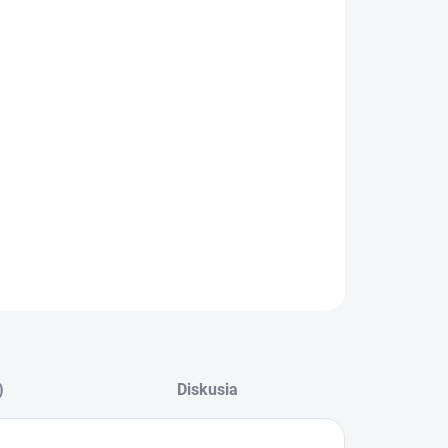
−
+
Pridať do košíka
ILNÉ INFORMÁCIE
OPÝTAŤ SA
)
Diskusia