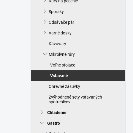
Rúry na pečenie
e
l
Sporáky
Odsávače pár
Varné dosky
Kávovary
Mikrolvné rúry
Voľne stojace
Vstavané
Ohrevné zásuvky
Zvýhodnené sety vstavaných
spotrebičov
Chladenie
Gastro