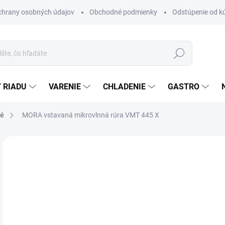
chrany osobných údajov
Obchodné podmienky
Odstúpenie od k
Hľadať
 RIADU
VARENIE
CHLADENIE
GASTRO
né
MORA vstavaná mikrovlnná rúra VMT 445 X
Neohodnotené
Podrobnosti hodnotenia
ZNAČKA
€
Jedn
MO
cena