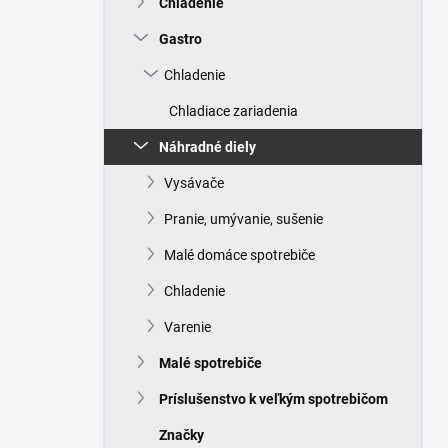
Chladenie
e
l
Gastro
Chladenie
Chladiace zariadenia
Náhradné diely
Vysávače
Pranie, umývanie, sušenie
Malé domáce spotrebiče
Chladenie
Varenie
Malé spotrebiče
Príslušenstvo k veľkým spotrebičom
Značky