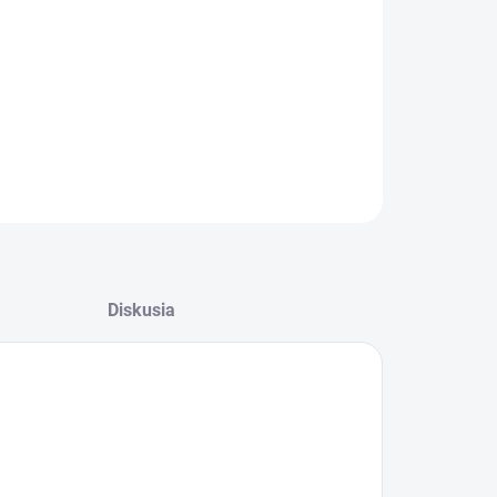
−
+
Pridať do košíka
adná spodná časť tyčového mixera BOSCH
OPÝTAŤ SA
Diskusia