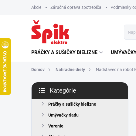
Prejsť
Akcie
Záručná oprava spotrebiča
Podmienky o
na
obsah
PRÁČKY A SUŠIČKY BIELIZNE
UMÝVAČKY
Domov
Náhradné diely
Nadstavec na robot
B
Kategórie
o
Preskočiť
č
kategórie
n
Práčky a sušičky bielizne
ý
Umývačky riadu
p
a
Varenie
n