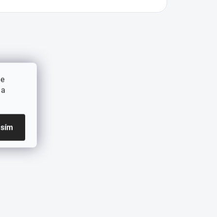
ie
 a
asím