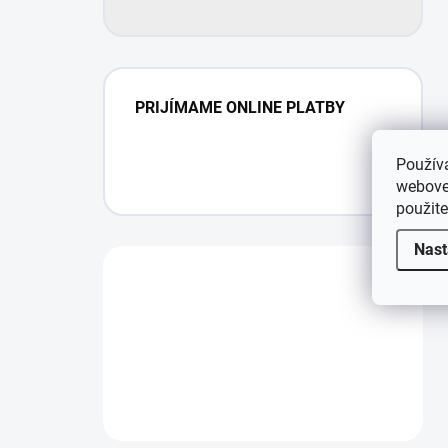
PRIJÍMAME ONLINE PLATBY
Použív
webovej
použit
Nast