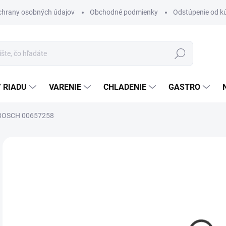
chrany osobných údajov
Obchodné podmienky
Odstúpenie od k
Hľadať
 RIADU
VARENIE
CHLADENIE
GASTRO
 BOSCH 00657258
Neohodnotené
Podrobnosti hodnotenia
ZNAČKA
€2
Jedn
MO
cena