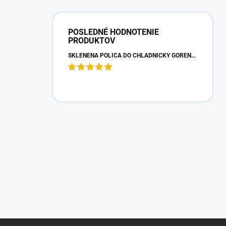
POSLEDNÉ HODNOTENIE
PRODUKTOV
SKLENENÁ POLICA DO CHLADNIČKY GORENJE 163336
Z