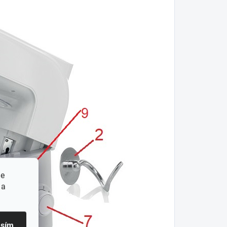
ie
 a
asím