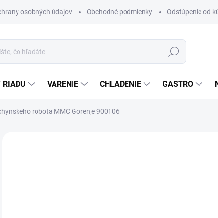
chrany osobných údajov
Obchodné podmienky
Odstúpenie od k
Hľadať
 RIADU
VARENIE
CHLADENIE
GASTRO
chynského robota MMC Gorenje 900106
Neohodnotené
Podrobnosti hodnotenia
ZNAČKA
€1
Jedn
DO 
cena