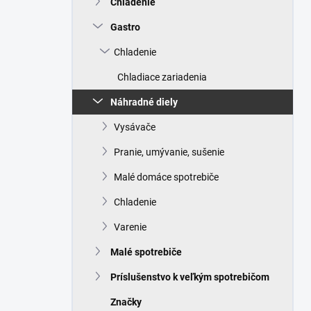
Chladenie
e
l
Gastro
Chladenie
Chladiace zariadenia
Náhradné diely
Vysávače
Pranie, umývanie, sušenie
Malé domáce spotrebiče
Chladenie
Varenie
Malé spotrebiče
Príslušenstvo k veľkým spotrebičom
Značky