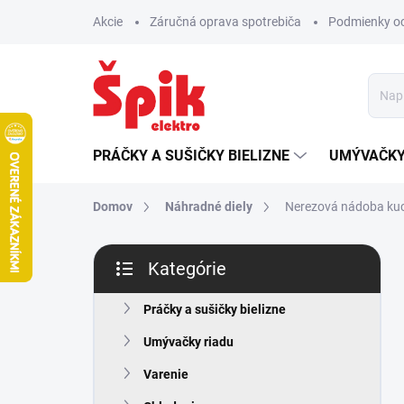
Prejsť
Akcie
Záručná oprava spotrebiča
Podmienky o
na
obsah
PRÁČKY A SUŠIČKY BIELIZNE
UMÝVAČKY
Domov
Náhradné diely
Nerezová nádoba ku
B
Kategórie
o
Preskočiť
č
kategórie
n
Práčky a sušičky bielizne
ý
Umývačky riadu
p
a
Varenie
n