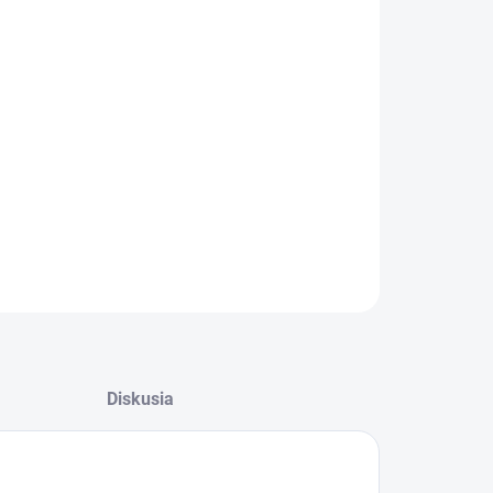
−
+
Pridať do košíka
Nerezová nádoba kuchynského robota MMC
Gorenje 900106
Diel z pozície 6
Objem 4,8 L
ILNÉ INFORMÁCIE
OPÝTAŤ SA
Diskusia