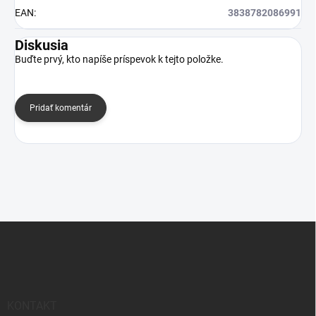
EAN
:
3838782086991
Diskusia
Buďte prvý, kto napíše príspevok k tejto položke.
Pridať komentár
Z
á
p
ä
t
i
KONTAKT