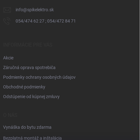
e
info
@
spikelektro.sk
054/474 62 27 ; 054/472 84 71
INFORMÁCIE PRE VÁS
Akcie
Záručná oprava spotrebiča
Podmienky ochrany osobných údajov
Obchodné podmienky
Odstúpenie od kúpnej zmluvy
O NÁS
Vynáška do bytu zdarma
Bezplatná montáž a inštalácia