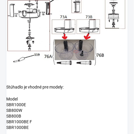
Stúhadlo je vhodné pre modely:
Model
SBR1000E
SB800W
SB800B
SBR1000BE F
SBR1000BE