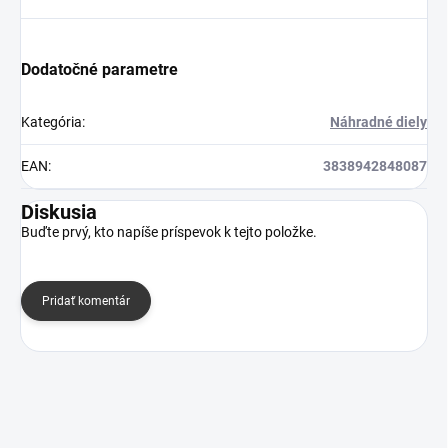
Dodatočné parametre
Kategória
:
Náhradné diely
EAN
:
3838942848087
Diskusia
Buďte prvý, kto napíše príspevok k tejto položke.
Pridať komentár