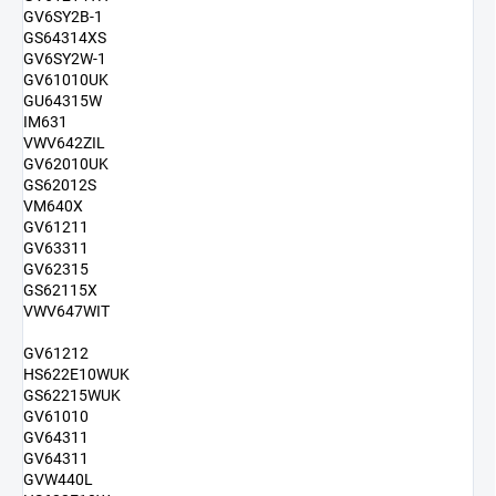
GV6SY2B-1
GS64314XS
GV6SY2W-1
GV61010UK
GU64315W
IM631
VWV642ZIL
GV62010UK
GS62012S
VM640X
GV61211
GV63311
GV62315
GS62115X
VWV647WIT
GV61212
HS622E10WUK
GS62215WUK
GV61010
GV64311
GV64311
GVW440L