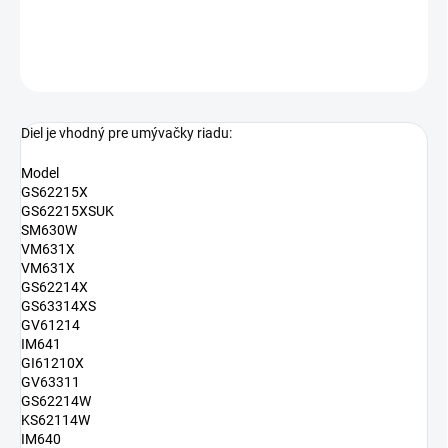
DETAILNÉ INFORMÁCIE
OPÝTAŤ SA
Diel je vhodný pre umývačky riadu:
Model
GS62215X
GS62215XSUK
SM630W
VM631X
VM631X
GS62214X
GS63314XS
GV61214
IM641
GI61210X
GV63311
GS62214W
KS62114W
IM640