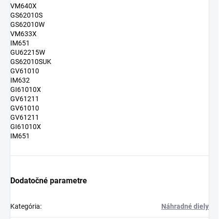
VM640X
GS62010S
GS62010W
VM633X
IM651
GU62215W
GS62010SUK
GV61010
IM632
GI61010X
GV61211
GV61010
GV61211
GI61010X
IM651
Dodatočné parametre
Kategória
:
Náhradné diely