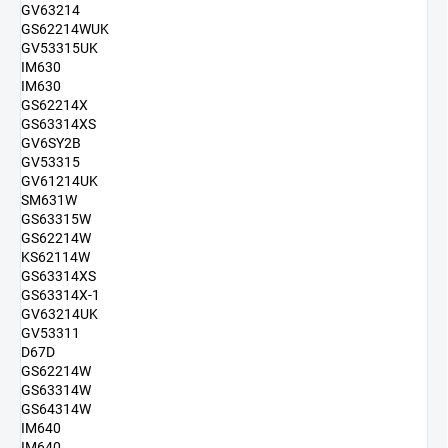
GV63214
GS62214WUK
GV53315UK
IM630
IM630
GS62214X
GS63314XS
GV6SY2B
GV53315
GV61214UK
SM631W
GS63315W
GS62214W
KS62114W
GS63314XS
GS63314X-1
GV63214UK
GV53311
D67D
GS62214W
GS63314W
GS64314W
IM640
IM640