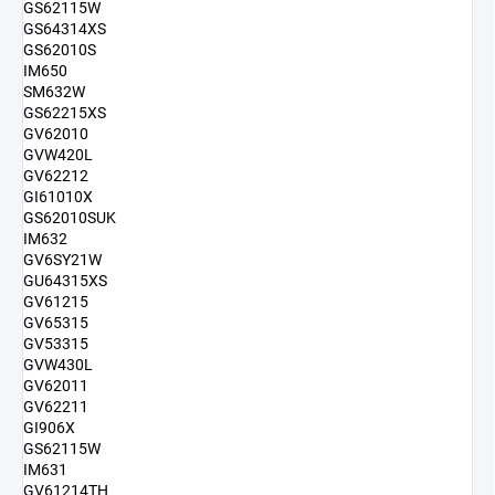
GS62115W
GS64314XS
GS62010S
IM650
SM632W
GS62215XS
GV62010
GVW420L
GV62212
GI61010X
GS62010SUK
IM632
GV6SY21W
GU64315XS
GV61215
GV65315
GV53315
GVW430L
GV62011
GV62211
GI906X
GS62115W
IM631
GV61214TH