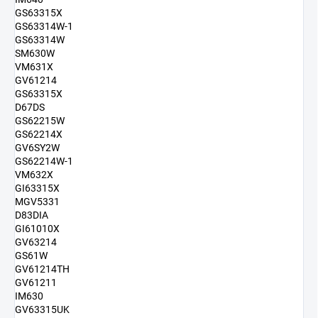
GS63315X
GS63314W-1
GS63314W
SM630W
VM631X
GV61214
GS63315X
D67DS
GS62215W
GS62214X
GV6SY2W
GS62214W-1
VM632X
GI63315X
MGV5331
D83DIA
GI61010X
GV63214
GS61W
GV61214TH
GV61211
IM630
GV63315UK