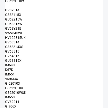
HS622E10W
GV62314
GS62115X
GU62215W
GU63315W
GV6SY21B
VWV645WIT
HV622E15UK
GV63314
GS62214XS
GV63315
GV64315
GU63315X
IM640
D67D
IM651
VM633X
GI62010X
HS622E10X
GS62010WUK
IM650
GV62211
GI906X