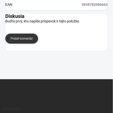
EAN
:
3838782086663
Diskusia
Buďte prvý, kto napíše príspevok k tejto položke.
Pridať komentár
Z
á
p
ä
t
i
KONTAKT