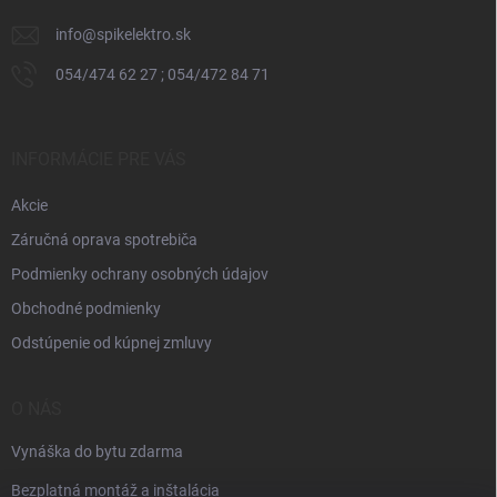
e
info
@
spikelektro.sk
054/474 62 27 ; 054/472 84 71
INFORMÁCIE PRE VÁS
Akcie
Záručná oprava spotrebiča
Podmienky ochrany osobných údajov
Obchodné podmienky
Odstúpenie od kúpnej zmluvy
O NÁS
Vynáška do bytu zdarma
Bezplatná montáž a inštalácia