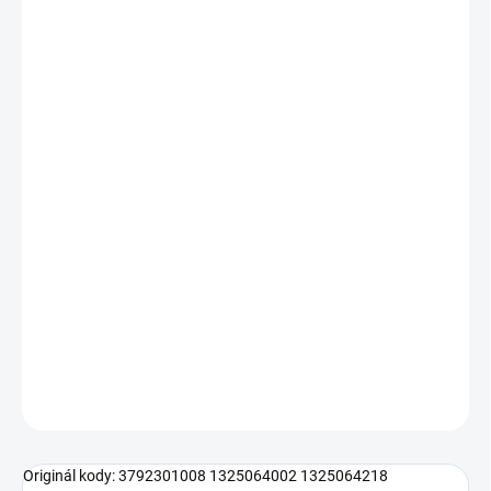
−
+
Pridať do košíka
Náhrada za AEG Electrolux 3792301008, 1325064234,
1327242416
Celková dĺžka: 265mm
Dĺžka po prírubu: 233mm
Šírka telesa: 70mm
Rozmery príruby: 80 x 28mm
Výkon: 1950W
DETAILNÉ INFORMÁCIE
OPÝTAŤ SA
Originál kody:
3792301008 1325064002 1325064218