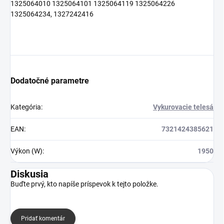
1325064010 1325064101 1325064119 1325064226
1325064234, 1327242416
Dodatočné parametre
Kategória
:
Vykurovacie telesá
EAN
:
7321424385621
Výkon (W)
:
1950
Diskusia
Buďte prvý, kto napíše príspevok k tejto položke.
Pridať komentár