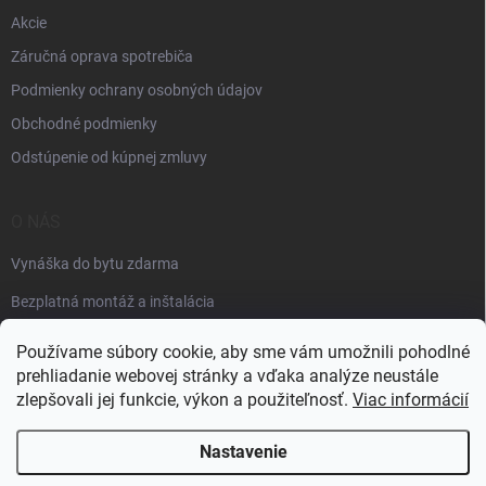
Akcie
Záručná oprava spotrebiča
Podmienky ochrany osobných údajov
Obchodné podmienky
Odstúpenie od kúpnej zmluvy
O NÁS
Vynáška do bytu zdarma
Bezplatná montáž a inštalácia
Faktúračné údaje
Používame súbory cookie, aby sme vám umožnili pohodlné
prehliadanie webovej stránky a vďaka analýze neustále
zlepšovali jej funkcie, výkon a použiteľnosť.
Viac informácií
Nastavenie