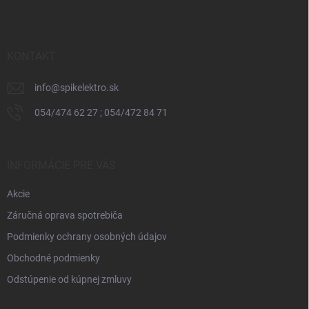
p
ä
t
i
KONTAKT
e
info
@
spikelektro.sk
054/474 62 27 ; 054/472 84 71
INFORMÁCIE PRE VÁS
Akcie
Záručná oprava spotrebiča
Podmienky ochrany osobných údajov
Obchodné podmienky
Odstúpenie od kúpnej zmluvy