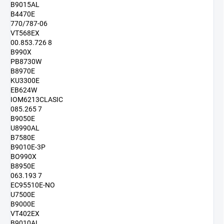
B9015AL
B4470E
770/787-06
VT568EX
00.853.726 8
B990X
PB8730W
B8970E
KU3300E
EB624W
IOM6213CLASIC
085.265 7
B9050E
U8990AL
B7580E
B9010E-3P
BO990X
B8950E
063.193 7
EC95510E-NO
U7500E
B9000E
VT402EX
B9010AL