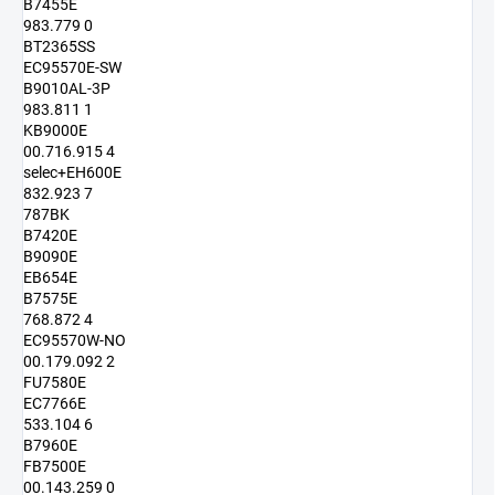
B7455E
983.779 0
BT2365SS
EC95570E-SW
B9010AL-3P
983.811 1
KB9000E
00.716.915 4
selec+EH600E
832.923 7
787BK
B7420E
B9090E
EB654E
B7575E
768.872 4
EC95570W-NO
00.179.092 2
FU7580E
EC7766E
533.104 6
B7960E
FB7500E
00.143.259 0