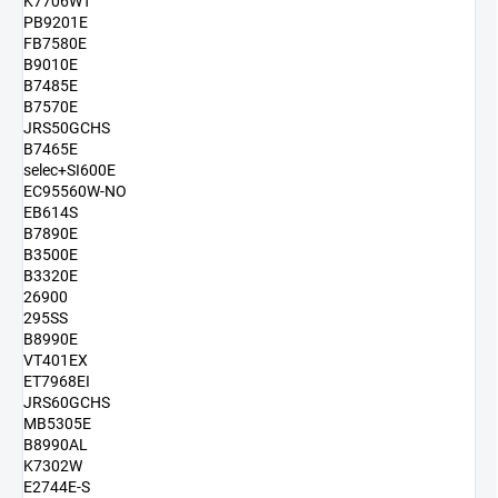
K7706WT
PB9201E
FB7580E
B9010E
B7485E
B7570E
JRS50GCHS
B7465E
selec+SI600E
EC95560W-NO
EB614S
B7890E
B3500E
B3320E
26900
295SS
B8990E
VT401EX
ET7968EI
JRS60GCHS
MB5305E
B8990AL
K7302W
E2744E-S