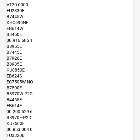
VT20.0000
FU2330E
B7445W
KHC696NE
EB614W
B3460E
00.916.685 1
B8955E
B7445E
B7920E
B8985E
KU8850E
EB624S
EC7505W-NO
B7500E
B8970W-P2D
B4465E
EB614E
00.200.529 6
B8970E-P2D
KU7500E
00.853.004 0
FU3320B