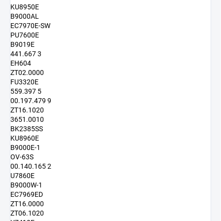
KU8950E
B9000AL
EC7970E-SW
PU7600E
B9019E
441.667 3
EH604
ZT02.0000
FU3320E
559.397 5
00.197.479 9
ZT16.1020
3651.0010
BK2385SS
KU8960E
B9000E-1
OV-63S
00.140.165 2
U7860E
B9000W-1
EC7969ED
ZT16.0000
ZT06.1020