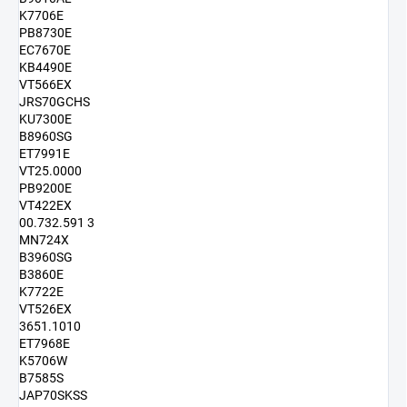
K7706E
PB8730E
EC7670E
KB4490E
VT566EX
JRS70GCHS
KU7300E
B8960SG
ET7991E
VT25.0000
PB9200E
VT422EX
00.732.591 3
MN724X
B3960SG
B3860E
K7722E
VT526EX
3651.1010
ET7968E
K5706W
B7585S
JAP70SKSS