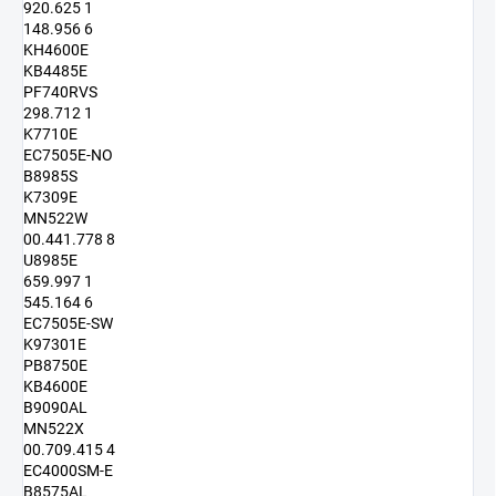
920.625 1
148.956 6
KH4600E
KB4485E
PF740RVS
298.712 1
K7710E
EC7505E-NO
B8985S
K7309E
MN522W
00.441.778 8
U8985E
659.997 1
545.164 6
EC7505E-SW
K97301E
PB8750E
KB4600E
B9090AL
MN522X
00.709.415 4
EC4000SM-E
B8575AL