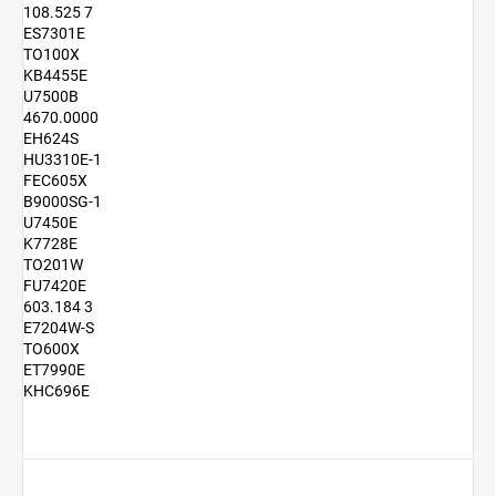
108.525 7
ES7301E
TO100X
KB4455E
U7500B
4670.0000
EH624S
HU3310E-1
FEC605X
B9000SG-1
U7450E
K7728E
TO201W
FU7420E
603.184 3
E7204W-S
TO600X
ET7990E
KHC696E