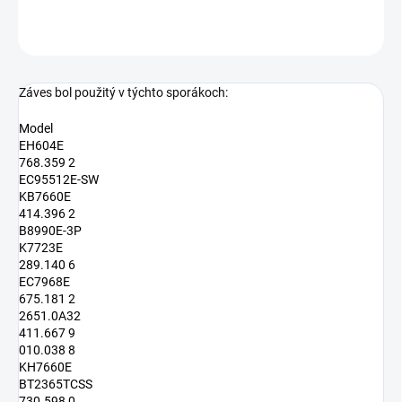
OPÝTAŤ SA
Záves bol použitý v týchto sporákoch:
Model
EH604E
768.359 2
EC95512E-SW
KB7660E
414.396 2
B8990E-3P
K7723E
289.140 6
EC7968E
675.181 2
2651.0A32
411.667 9
010.038 8
KH7660E
BT2365TCSS
730.598 0