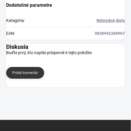
Dodatočné parametre
Kategória
:
Náhradné diely
EAN
:
3838942368967
Diskusia
Buďte prvý, kto napíše príspevok k tejto položke.
Pridať komentár
Z
á