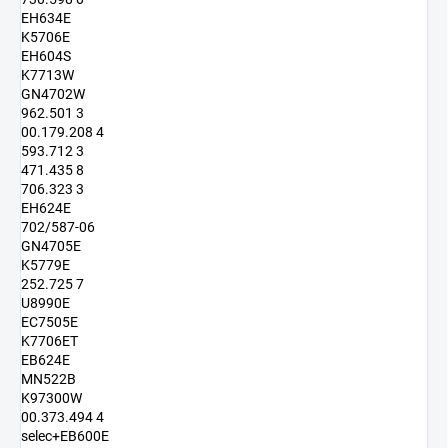
EH634E
K5706E
EH604S
K7713W
GN4702W
962.501 3
00.179.208 4
593.712 3
471.435 8
706.323 3
EH624E
702/587-06
GN4705E
K5779E
252.725 7
U8990E
EC7505E
K7706ET
EB624E
MN522B
K97300W
00.373.494 4
selec+EB600E