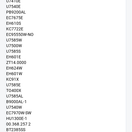
U7410E
U7540E
PB9200AL
EC7675E
EH610S
KC7722E
EC95550W-NO
U7585W
U7500W
U7585S
EH601E
ZT14.0000
EH624W
EH601W
KC91X
U7585E
TO400X
U7585AL
B9000AL-1
U7540W
EC7970W-SW
HU1300E-1
00.368.257 2
BT2385SS