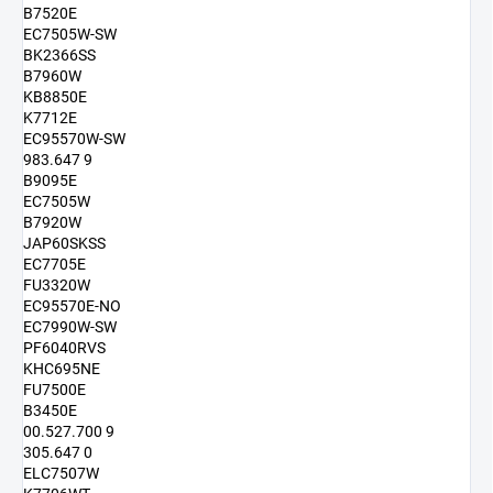
B7520E
EC7505W-SW
BK2366SS
B7960W
KB8850E
K7712E
EC95570W-SW
983.647 9
B9095E
EC7505W
B7920W
JAP60SKSS
EC7705E
FU3320W
EC95570E-NO
EC7990W-SW
PF6040RVS
KHC695NE
FU7500E
B3450E
00.527.700 9
305.647 0
ELC7507W