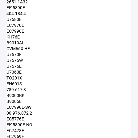
2651.1A32
EI95890E
404.184 4
U7580E
EC7970E
EC7990E
KH76E
B9019AL
CVM66X HE
U7570E
U7575W
U7575E
U7360E
TO201X
EH601S
789.617 8
B9000BK
B9005E
EC7990E-SW
00.976.872 2
EC5776E
EI95890E-NO
EC7478E
EC7969E