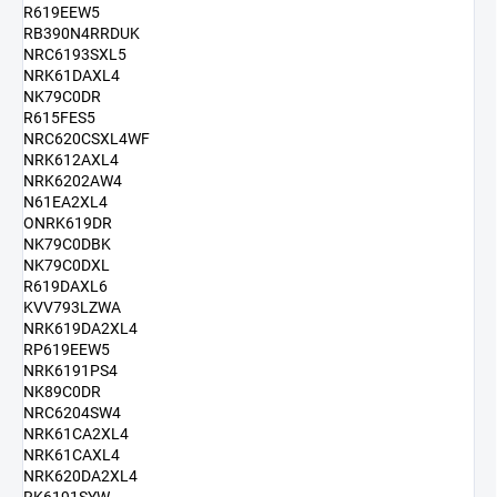
R619EEW5
RB390N4RRDUK
NRC6193SXL5
NRK61DAXL4
NK79C0DR
R615FES5
NRC620CSXL4WF
NRK612AXL4
NRK6202AW4
N61EA2XL4
ONRK619DR
NK79C0DBK
NK79C0DXL
R619DAXL6
KVV793LZWA
NRK619DA2XL4
RP619EEW5
NRK6191PS4
NK89C0DR
NRC6204SW4
NRK61CA2XL4
NRK61CAXL4
NRK620DA2XL4