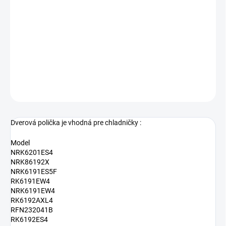
−
+
Pridať do košíka
Polica do dverí chladničky Gorenje 797990
DETAILNÉ INFORMÁCIE
OPÝTAŤ SA
Dverová polička je vhodná pre chladničky :
Model
NRK6201ES4
NRK86192X
NRK6191ES5F
RK6191EW4
NRK6191EW4
RK6192AXL4
RFN232041B
RK6192ES4