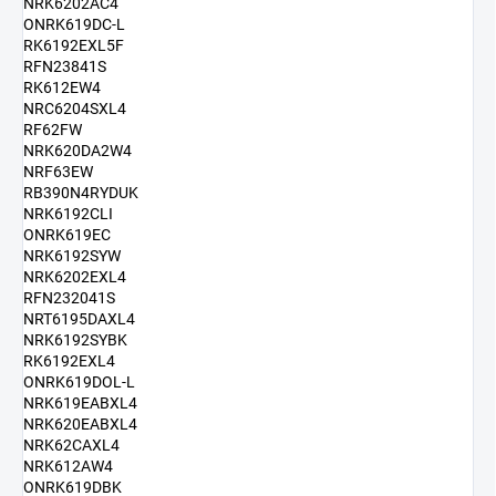
NRK6202AC4
ONRK619DC-L
RK6192EXL5F
RFN23841S
RK612EW4
NRC6204SXL4
RF62FW
NRK620DA2W4
NRF63EW
RB390N4RYDUK
NRK6192CLI
ONRK619EC
NRK6192SYW
NRK6202EXL4
RFN232041S
NRT6195DAXL4
NRK6192SYBK
RK6192EXL4
ONRK619DOL-L
NRK619EABXL4
NRK620EABXL4
NRK62CAXL4
NRK612AW4
ONRK619DBK