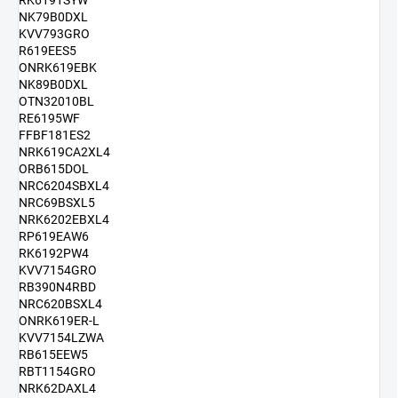
RK6191SYW
NK79B0DXL
KVV793GRO
R619EES5
ONRK619EBK
NK89B0DXL
OTN32010BL
RE6195WF
FFBF181ES2
NRK619CA2XL4
ORB615DOL
NRC6204SBXL4
NRC69BSXL5
NRK6202EBXL4
RP619EAW6
RK6192PW4
KVV7154GRO
RB390N4RBD
NRC620BSXL4
ONRK619ER-L
KVV7154LZWA
RB615EEW5
RBT1154GRO
NRK62DAXL4