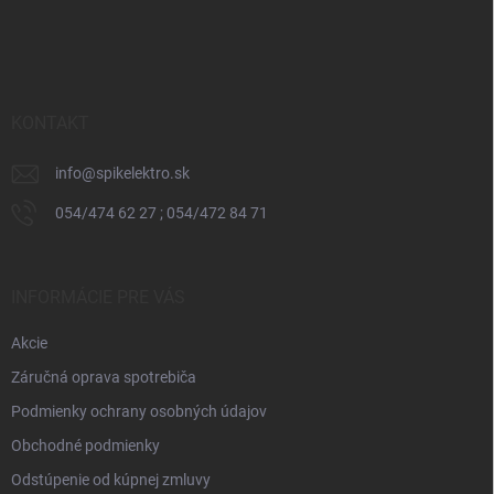
Z
á
p
ä
t
i
KONTAKT
e
info
@
spikelektro.sk
054/474 62 27 ; 054/472 84 71
INFORMÁCIE PRE VÁS
Akcie
Záručná oprava spotrebiča
Podmienky ochrany osobných údajov
Obchodné podmienky
Odstúpenie od kúpnej zmluvy