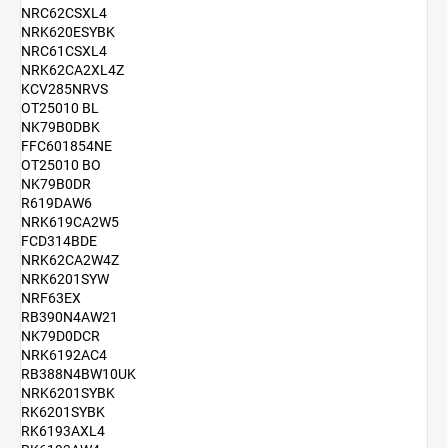
NRC62CSXL4
NRK620ESYBK
NRC61CSXL4
NRK62CA2XL4Z
KCV285NRVS
OT25010 BL
NK79B0DBK
FFC601854NE
OT25010 BO
NK79B0DR
R619DAW6
NRK619CA2W5
FCD314BDE
NRK62CA2W4Z
NRK6201SYW
NRF63EX
RB390N4AW21
NK79D0DCR
NRK6192AC4
RB388N4BW10UK
NRK6201SYBK
RK6201SYBK
RK6193AXL4