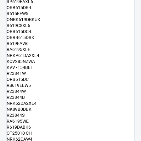
RP619EAXL6
ORB615DR-L
R615EEW5
ONRK619DBKUK
R619CSXL6
ORB615DC-L
OBRB615DBK
R619EAW6
RA6195XLE
NRKP61DA2XL4
KCV285NZWA
KVV7154BEI
R23841W
ORB615DC
RS619EEW5
R23844W
R23844B
NRK62DA2XL4
NK89B0DBK
R23844S
RA6195WE
R619DABK6
OT25010 CH
NRK62CAW4