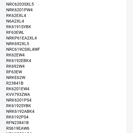
NRC6203SXL5
NRK6201PW4
RK62EXL4
N6A2XL4
RK6191SYBK
RF63EWL
NRKP61EA2XL4
NRK692XL5
NRC619CSXL4WF
RK62EW4
RK6192EBK4
RK692W4
RF63EW
NRKE62W
R23841B
RK6201EW4
KVV793ZWA
NRK6201PS4
RK6192SYBK
NRK6192ABK4
RK6192PS4
RFN23841B
RS619EAW6