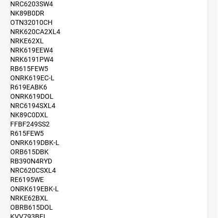
NRC6203SW4
NK89B0DR
OTN32010CH
NRK620CA2XL4
NRKE62XL
NRK619EEW4
NRK6191PW4
RB615FEW5
ONRK619EC-L
R619EABK6
ONRK619DOL
NRC6194SXL4
NK89C0DXL
FFBF249SS2
R615FEW5
ONRK619DBK-L
ORB615DBK
RB390N4RYD
NRC620CSXL4
RE6195WE
ONRK619EBK-L
NRKE62BXL
OBRB615DOL
KVV793BEI