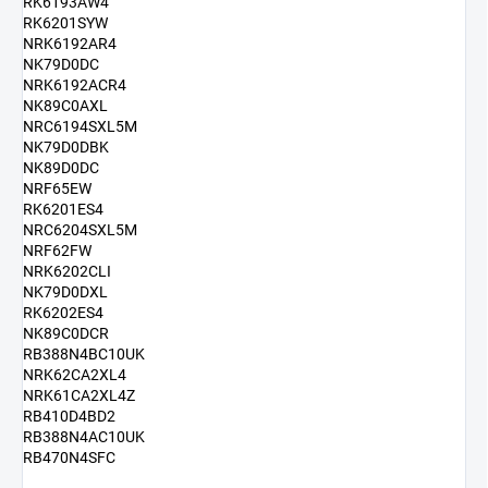
RK6193AW4
RK6201SYW
NRK6192AR4
NK79D0DC
NRK6192ACR4
NK89C0AXL
NRC6194SXL5M
NK79D0DBK
NK89D0DC
NRF65EW
RK6201ES4
NRC6204SXL5M
NRF62FW
NRK6202CLI
NK79D0DXL
RK6202ES4
NK89C0DCR
RB388N4BC10UK
NRK62CA2XL4
NRK61CA2XL4Z
RB410D4BD2
RB388N4AC10UK
RB470N4SFC