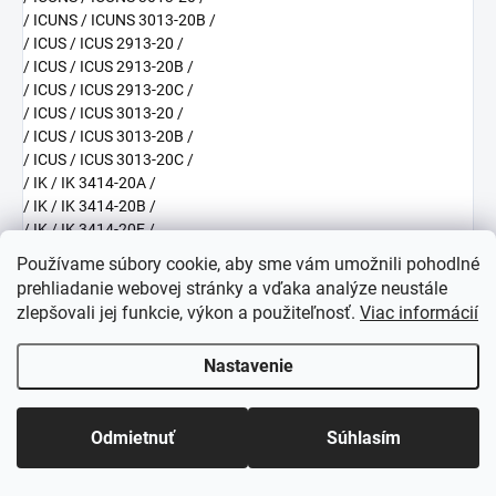
/ ICUNS / ICUNS 3013-20B /
/ ICUS / ICUS 2913-20 /
/ ICUS / ICUS 2913-20B /
/ ICUS / ICUS 2913-20C /
/ ICUS / ICUS 3013-20 /
/ ICUS / ICUS 3013-20B /
/ ICUS / ICUS 3013-20C /
/ IK / IK 3414-20A /
/ IK / IK 3414-20B /
/ IK / IK 3414-20E /
/ IK / IK 3414-20F /
Používame súbory cookie, aby sme vám umožnili pohodlné
/ IK / IK 3414-20G /
prehliadanie webovej stránky a vďaka analýze neustále
/ IK / IK 3610-20A /
zlepšovali jej funkcie, výkon a použiteľnosť.
Viac informácií
/ IK / IK 3610-20E /
/ IK / IK 3610-20F /
Nastavenie
/ IKS / IKS 1524-20 /
/ IKS / IKS 1524-20A /
/ IKS / IKS 1524-20B /
Odmietnuť
Súhlasím
/ IKS / IKS 1524-20C /
/ IKS / IKS 1524-20D /
/ IKS / IKS 1524-20F /