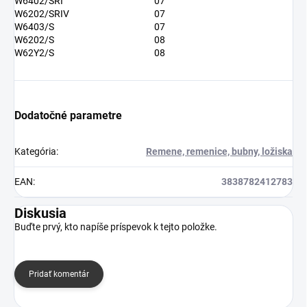
W6402/SRI
07
W6202/SRIV
07
W6403/S
07
W6202/S
08
W62Y2/S
08
Dodatočné parametre
Kategória
:
Remene, remenice, bubny, ložiska
EAN
:
3838782412783
Diskusia
Buďte prvý, kto napíše príspevok k tejto položke.
Pridať komentár