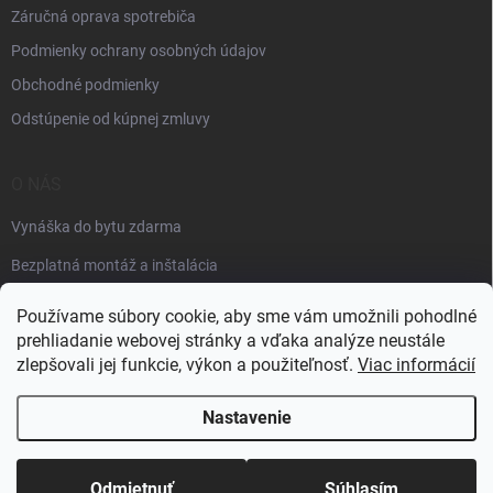
Záručná oprava spotrebiča
Podmienky ochrany osobných údajov
Obchodné podmienky
Odstúpenie od kúpnej zmluvy
O NÁS
Vynáška do bytu zdarma
Bezplatná montáž a inštalácia
Faktúračné údaje
Používame súbory cookie, aby sme vám umožnili pohodlné
prehliadanie webovej stránky a vďaka analýze neustále
zlepšovali jej funkcie, výkon a použiteľnosť.
Viac informácií
Nastavenie
Copyright 2026
Špik elektro
. Všetky práva vyhradené.
Odmietnuť
Súhlasím