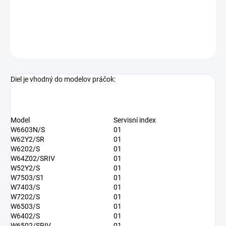
alternatívne číslo dielu: 560171
DETAILNÉ INFORMÁCIE
OPÝTAŤ SA
Diel je vhodný do modelov práčok:
Model
Servisní index
W6603N/S
01
W62Y2/SR
01
W6202/S
01
W64Z02/SRIV
01
W52Y2/S
01
W7503/S1
01
W7403/S
01
W7202/S
01
W6503/S
01
W6402/S
01
W6502/SRIV
01