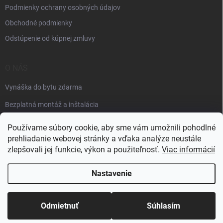
Podmienky ochrany osobných údajov
Obchodné podmienky
Odstúpenie od kúpnej zmluvy
O NÁS
Vynáška do bytu zdarma
Bezplatná montáž a inštalácia
Faktúračné údaje
Používame súbory cookie, aby sme vám umožnili pohodlné
prehliadanie webovej stránky a vďaka analýze neustále
zlepšovali jej funkcie, výkon a použiteľnosť.
Viac informácií
Nastavenie
Copyright 2026
Špik elektro
. Všetky práva vyhradené.
Odmietnuť
Súhlasím
Vytvoril Shoptet