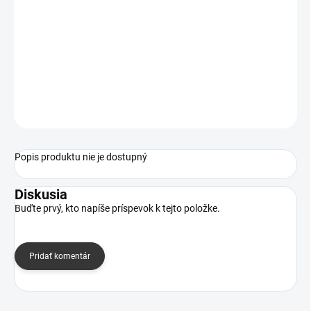
−
+
Pridať do košíka
Pracia jednotka pre vzhora plnené práčky Electrolux. /sada -
bubon,nádž, ložiska
OPÝTAŤ SA
Popis produktu nie je dostupný
Diskusia
Buďte prvý, kto napíše príspevok k tejto položke.
Pridať komentár