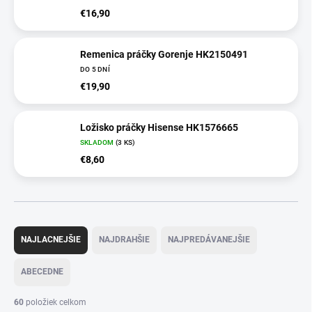
€16,90
Remenica práčky Gorenje HK2150491
DO 5 DNÍ
€19,90
Ložisko práčky Hisense HK1576665
SKLADOM
(3 KS)
€8,60
R
a
NAJLACNEJŠIE
NAJDRAHŠIE
NAJPREDÁVANEJŠIE
d
e
ABECEDNE
n
i
60
položiek celkom