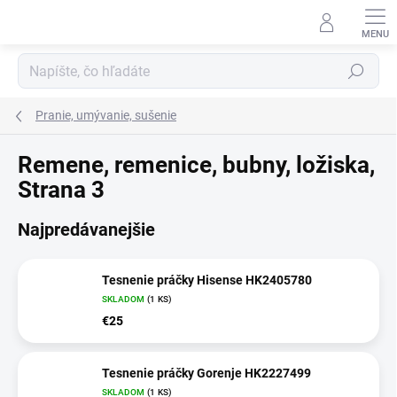
Prejsť
na
obsah
Hľadať
Pranie, umývanie, sušenie
Remene, remenice, bubny, ložiska
,
Strana 3
Najpredávanejšie
Tesnenie práčky Hisense HK2405780
SKLADOM
(1 KS)
€25
Tesnenie práčky Gorenje HK2227499
SKLADOM
(1 KS)