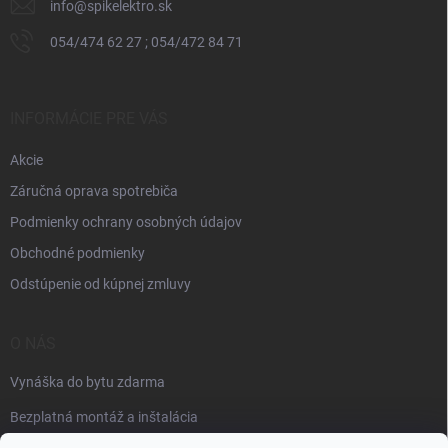
info
@
spikelektro.sk
i
s
054/474 62 27 ; 054/472 84 71
u
INFORMÁCIE PRE VÁS
Akcie
Záručná oprava spotrebiča
Podmienky ochrany osobných údajov
Obchodné podmienky
Odstúpenie od kúpnej zmluvy
O NÁS
Vynáška do bytu zdarma
Bezplatná montáž a inštalácia