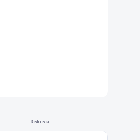
−
+
Pridať do košíka
ná pre :
Ergorapido ZB3004
ILNÉ INFORMÁCIE
OPÝTAŤ SA
Diskusia