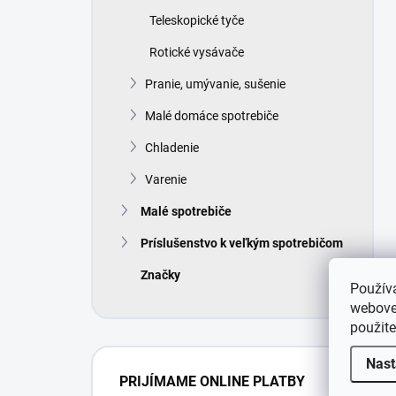
Teleskopické tyče
Rotické vysávače
Pranie, umývanie, sušenie
Malé domáce spotrebiče
Chladenie
Varenie
Malé spotrebiče
Príslušenstvo k veľkým spotrebičom
Značky
Použív
webovej
použit
Nast
PRIJÍMAME ONLINE PLATBY