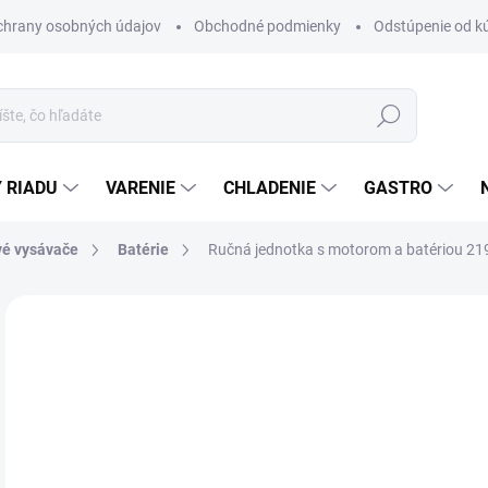
chrany osobných údajov
Obchodné podmienky
Odstúpenie od k
Hľadať
 RIADU
VARENIE
CHLADENIE
GASTRO
vé vysávače
Batérie
Ručná jednotka s motorom a batériou 
Neohodnotené
Podrobnosti hodnotenia
ZNAČKA
€
ZADARMO
Jedn
DO 
cena