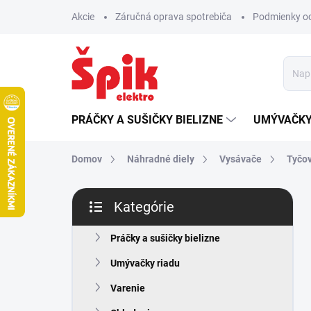
Prejsť
Akcie
Záručná oprava spotrebiča
Podmienky o
na
obsah
PRÁČKY A SUŠIČKY BIELIZNE
UMÝVAČKY
Domov
Náhradné diely
Vysávače
Tyčo
B
Kategórie
o
Preskočiť
č
kategórie
n
Práčky a sušičky bielizne
ý
Umývačky riadu
p
a
Varenie
n