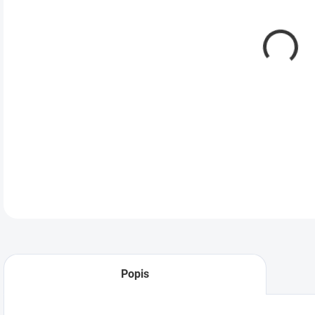
Vhod
DETA
Popis