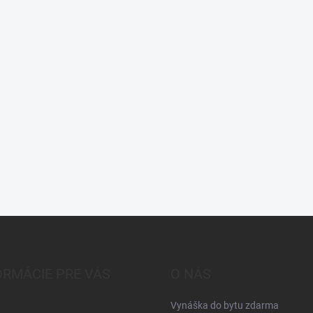
ORMÁCIE PRE VÁS
O NÁS
Vynáška do bytu zdarma