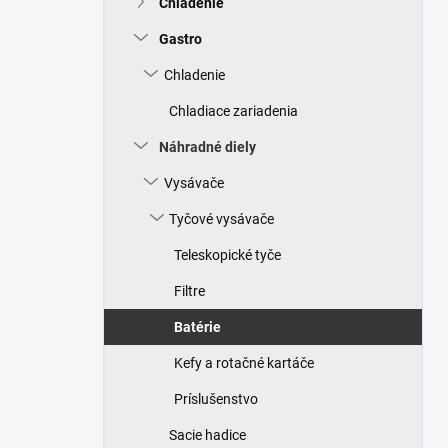
Chladenie
e
l
Gastro
Chladenie
Chladiace zariadenia
Náhradné diely
Vysávače
Tyčové vysávače
Teleskopické tyče
Filtre
Batérie
Kefy a rotačné kartáče
Príslušenstvo
Sacie hadice