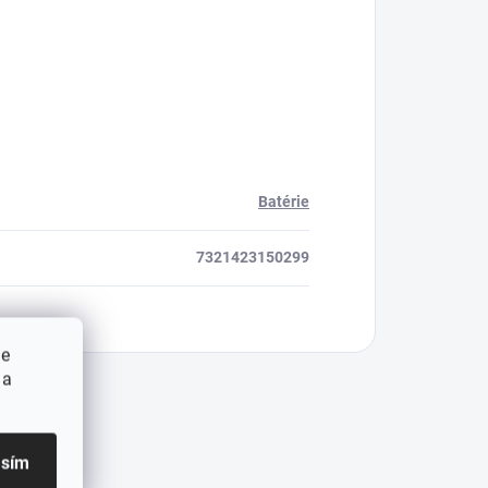
Batérie
7321423150299
ie
 a
asím