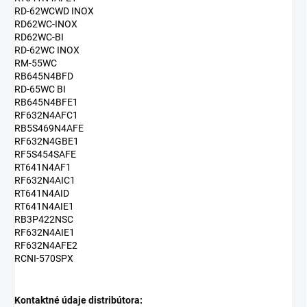
RD-62WCWD INOX
RD62WC-INOX
RD62WC-BI
RD-62WC INOX
RM-55WC
RB645N4BFD
RD-65WC BI
RB645N4BFE1
RF632N4AFC1
RB5S469N4AFE
RF632N4GBE1
RF5S454SAFE
RT641N4AF1
RF632N4AIC1
RT641N4AID
RT641N4AIE1
RB3P422NSC
RF632N4AIE1
RF632N4AFE2
RCNI-570SPX
Kontaktné údaje distribútora: