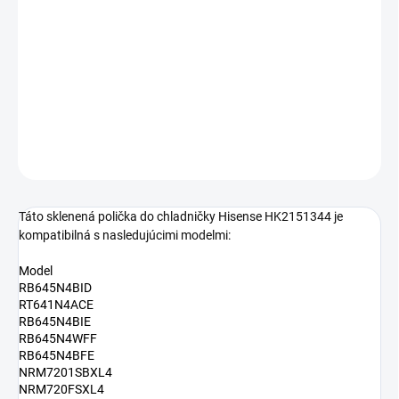
−
+
Pridať do košíka
Sklenená polička do chladničky Hisense HK2151344
DETAILNÉ INFORMÁCIE
OPÝTAŤ SA
Táto sklenená polička do chladničky Hisense HK2151344 je
kompatibilná s nasledujúcimi modelmi:
Model
RB645N4BID
RT641N4ACE
RB645N4BIE
RB645N4WFF
RB645N4BFE
NRM7201SBXL4
NRM720FSXL4