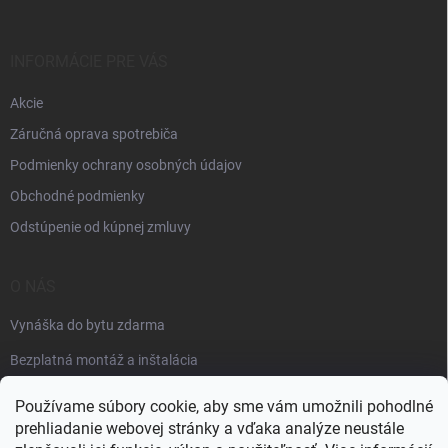
INFORMÁCIE PRE VÁS
Akcie
Záručná oprava spotrebiča
Podmienky ochrany osobných údajov
Obchodné podmienky
Odstúpenie od kúpnej zmluvy
O NÁS
Vynáška do bytu zdarma
Bezplatná montáž a inštalácia
Faktúračné údaje
Používame súbory cookie, aby sme vám umožnili pohodlné
prehliadanie webovej stránky a vďaka analýze neustále