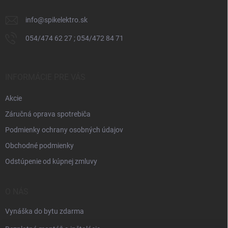
e
info
@
spikelektro.sk
054/474 62 27 ; 054/472 84 71
INFORMÁCIE PRE VÁS
Akcie
Záručná oprava spotrebiča
Podmienky ochrany osobných údajov
Obchodné podmienky
Odstúpenie od kúpnej zmluvy
O NÁS
Vynáška do bytu zdarma