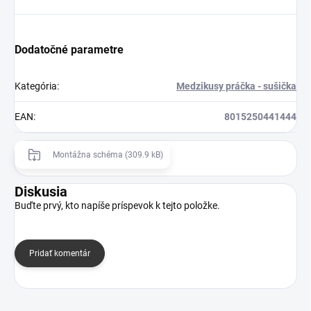
Dodatočné parametre
Kategória
:
Medzikusy práčka - sušička
EAN
:
8015250441444
Montážna schéma (309.9 kB)
Diskusia
Buďte prvý, kto napíše príspevok k tejto položke.
Pridať komentár