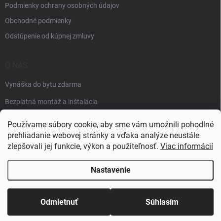
Podmienky ochrany osobných údajov
Obchodné podmienky
Odstúpenie od kúpnej zmluvy
O NÁS
Vynáška do bytu zdarma
Bezplatná montáž a inštalácia
Faktúračné údaje
Používame súbory cookie, aby sme vám umožnili pohodlné
prehliadanie webovej stránky a vďaka analýze neustále
zlepšovali jej funkcie, výkon a použiteľnosť.
Viac informácií
Nastavenie
Copyright 2026
Špik elektro
. Všetky práva vyhradené.
Odmietnuť
Súhlasím
Vytvoril Shoptet