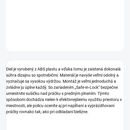
skvele vyplní priestor medzi vašou práčkou a sušičkou. Tento diel
je úplne univerzálny a je kompatibilný so všetkými spotrebičmi,
ktoré spĺňajú rozmery 60 × 60 cm.
DETAILNÉ INFORMÁCIE
OPÝTAŤ SA
Diel je vyrobený z ABS plastu a vďaka tomu je zaistená dokonalá
súhra dizajnu so spotrebičmi. Materiál je navyše veľmi odolný a
vyznačuje sa vysokou výdržou. Montáž je veľmi jednoduchá a
zvládne ju úplne každý. So zariadením „Safe-in-Lock“ bezpečne
umiestnite sušičku nad práčku s predným plnením. Týmto
spôsobom dochádza nielen k efektívnejšiemu využitiu priestoru v
miestnosti, ale policu oceníte aj pri napĺňaní a vyprázdňovaní
práčky rovnako tak, ako pri odkladaní bielizne.