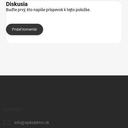
Diskusia
Buďte prvý, kto napíše príspevok k tejto položke.
Pridať komentár
Z
á
p
ä
t
i
KONTAKT
e
info
@
spikelektro.sk