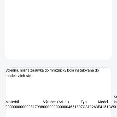
−
+
Pridať do košíka
Stredná, horná zásuvka do mrazničky Gorenje 817998
Diel z pozície 34
DETAILNÉ INFORMÁCIE
OPÝTAŤ SA
Stredná, horná zásuvka do mrazničky bola inštalovaná do
modelových rád:
Se
Materiál
Výrobek (Art.n.)
Typ
Model
i
000000000000817998
000000000000465180
ZOS19263
F4151CW
0