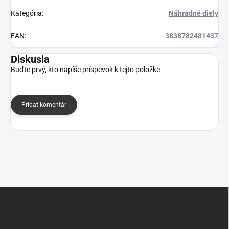
Kategória
:
Náhradné diely
EAN
:
3838782481437
Diskusia
Buďte prvý, kto napíše príspevok k tejto položke.
Pridať komentár
Z
á
p
ä