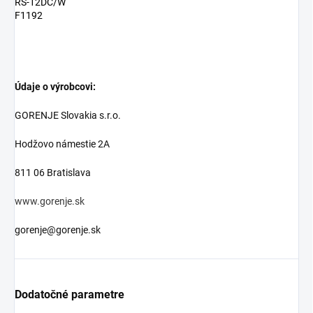
RS-12DC/W
F1192
Údaje o výrobcovi:
GORENJE Slovakia s.r.o.
Hodžovo námestie 2A
811 06 Bratislava
www.gorenje.sk
gorenje@gorenje.sk
Dodatočné parametre