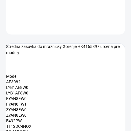
SpaceBox
DETAILNÉ INFORMÁCIE
OPÝTAŤ SA
Stredná zásuvka do mrazničky Gorenje HK4165897 určená pre
modely:
Model
AF3082
LYB1AE8W0
LYB1AF8W0
FYAN8FW0
FYAN8FW1
ZYAN8FW0
ZYAN8EW0
F492PW
TT12DC-INOX