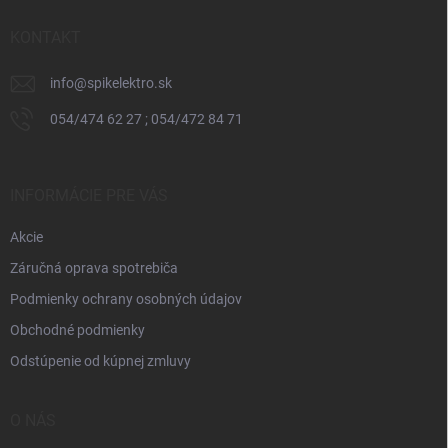
t
i
KONTAKT
e
info
@
spikelektro.sk
054/474 62 27 ; 054/472 84 71
INFORMÁCIE PRE VÁS
Akcie
Záručná oprava spotrebiča
Podmienky ochrany osobných údajov
Obchodné podmienky
Odstúpenie od kúpnej zmluvy
O NÁS