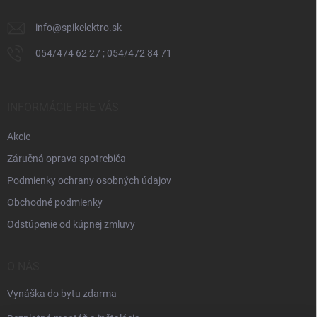
e
info
@
spikelektro.sk
054/474 62 27 ; 054/472 84 71
INFORMÁCIE PRE VÁS
Akcie
Záručná oprava spotrebiča
Podmienky ochrany osobných údajov
Obchodné podmienky
Odstúpenie od kúpnej zmluvy
O NÁS
Vynáška do bytu zdarma