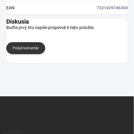
EAN
:
7321429746304
Diskusia
Buďte prvý, kto napíše príspevok k tejto položke.
Pridať komentár
Z
á
p
ä
t
i
KONTAKT