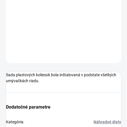
−
+
Pridať do košíka
8 tmavošedých plastových koliesok pre spodný košík do
umývačky riadu Electrolux, AEG
DETAILNÉ INFORMÁCIE
OPÝTAŤ SA
Sada plastových koliesok bola inštalovaná v podstate všetkých
umývačkách riadu.
Dodatočné parametre
Kategória
:
Náhradné diely