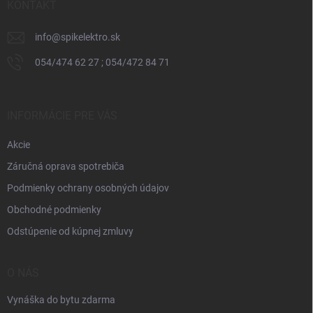
i
KONTAKT
e
info
@
spikelektro.sk
054/474 62 27 ; 054/472 84 71
INFORMÁCIE PRE VÁS
Akcie
Záručná oprava spotrebiča
Podmienky ochrany osobných údajov
Obchodné podmienky
Odstúpenie od kúpnej zmluvy
O NÁS
Vynáška do bytu zdarma