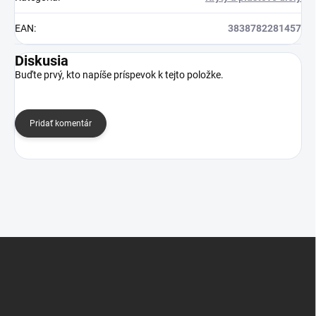
EAN
:
3838782281457
Diskusia
Buďte prvý, kto napíše príspevok k tejto položke.
Pridať komentár
Z
á
p
ä
t