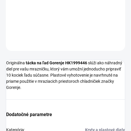
−
+
Pridať do košíka
Tácka na ľad Gorenje HK1999446
DETAILNÉ INFORMÁCIE
OPÝTAŤ SA
Originálna
tácka na ľad Gorenje HK1999446
slúži ako náhradný
diel pre vašu mrazničku, ktorý vám umožní jednoducho pripraviť
10 kociek ľadu súčasne. Plastové vyhotovenie je navrhnuté na
priame použitie v mraziacich priestoroch chladničiek značky
Gorenje.
Dodatočné parametre
Kategória
:
Kryty a plastové diely