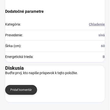
Dodatočné parametre
Kategória
:
Chladenie
Prevedenie
:
sivá
Šírka (cm)
:
60
Energetická trieda
:
B
Diskusia
Buďte prvý, kto napíše príspevok k tejto položke.
Pridať komentár