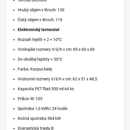
Tefcold UR200G
Hrubý objem v litroch: 130
Čistý objem v litroch: 119
Elektronický termostat
Rozsah teplôt + 2 + 10°C
Vonkajšie rozmery V/š/h v cm: 85 x 60 x 60
Do okolitej teploty + 30°C
Farba: Korpus biely
Vnútorné rozmery V/š/h v cm: 62 x 51 x 48,5
Kapacita PET fliaš 500 ml 64 ks
Príkon W: 105
Spotreba 1,6 kWh/ 24 hodín
Ročná spotreba 584 kW
Energetická trieda B