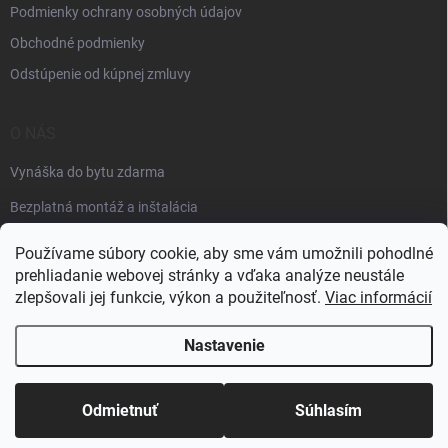
Podmienky ochrany osobných údajov
Obchodné podmienky
Odstúpenie od kúpnej zmluvy
O NÁS
Vynáška do bytu zdarma
Bezplatná montáž a inštalácia
Faktúračné údaje
Používame súbory cookie, aby sme vám umožnili pohodlné
prehliadanie webovej stránky a vďaka analýze neustále
zlepšovali jej funkcie, výkon a použiteľnosť.
Viac informácií
Nastavenie
Copyright 2026
Špik elektro
. Všetky práva vyhradené.
Odmietnuť
Súhlasím
Vytvoril Shoptet