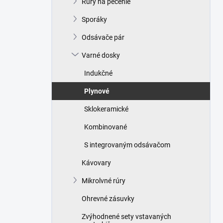
Rúry na pečenie
e
l
Sporáky
Odsávače pár
Varné dosky
Indukčné
Plynové
Sklokeramické
Kombinované
S integrovaným odsávačom
Kávovary
Mikrolvné rúry
Ohrevné zásuvky
Zvýhodnené sety vstavaných