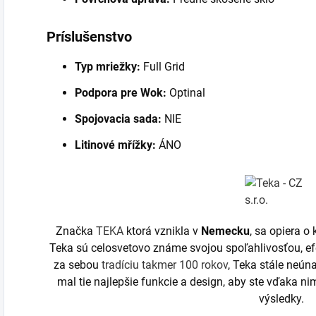
Príslušenstvo
Typ mriežky:
Full Grid
Podpora pre Wok:
Optinal
Spojovacia sada:
NIE
Litinové mřížky:
ÁNO
Značka
TEKA
ktorá vznikla v
Nemecku
, sa opiera o
Teka sú celosvetovo známe svojou spoľahlivosťou, ef
za sebou
tradíciu takmer 100 rokov
, Teka stále neún
mal tie najlepšie funkcie a design, aby ste vďaka n
výsledky.