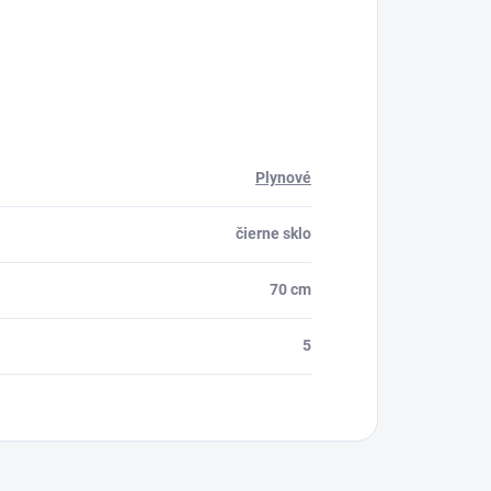
Plynové
čierne sklo
70 cm
5