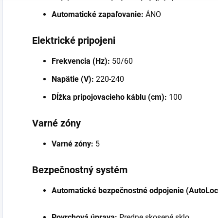
Automatické zapaľovanie:
ÁNO
Elektrické pripojeni
Frekvencia (Hz):
50/60
Napätie (V):
220-240
Dĺžka pripojovacieho káblu (cm):
100
Varné zóny
Varné zóny:
5
Bezpečnostný systém
Automatické bezpečnostné odpojenie (AutoLoc
Povrchová úprava:
Predne skosené sklo