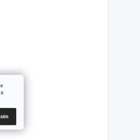
ie
 a
asím