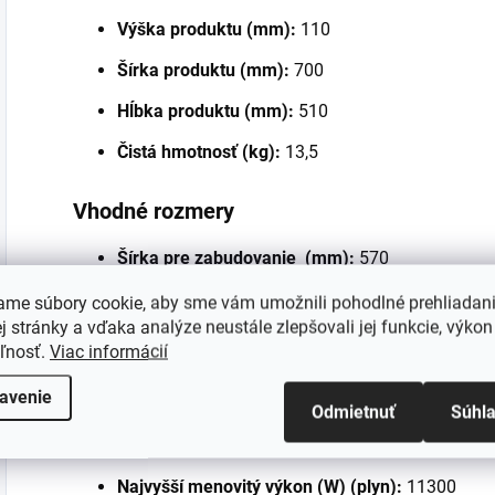
Výška produktu (mm):
110
Šírka produktu (mm):
700
Hĺbka produktu (mm):
510
Čistá hmotnosť (kg):
13,5
Vhodné rozmery
Šírka pre zabudovanie (mm):
570
Hĺbka pre zabudovanie (mm):
480
ame súbory cookie, aby sme vám umožnili pohodlné prehliadan
 stránky a vďaka analýze neustále zlepšovali jej funkcie, výkon
Výška pre zabudovanie (mm):
49
eľnosť.
Viac informácií
Špecifické vlastnosti
avenie
Odmietnuť
Súhl
Gas type:
Natural&Butane
Najvyšší menovitý výkon (W) (plyn):
11300