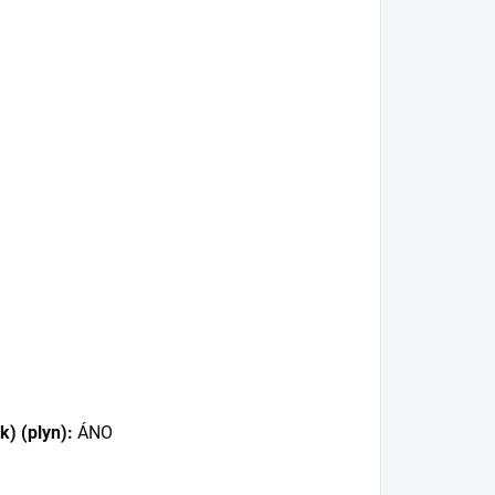
k) (plyn):
ÁNO