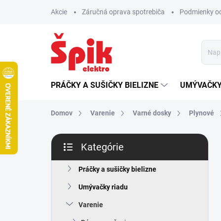
Prejsť
Akcie
Záručná oprava spotrebiča
Podmienky o
na
obsah
PRÁČKY A SUŠIČKY BIELIZNE
UMÝVAČKY
Domov
Varenie
Varné dosky
Plynové
B
Kategórie
o
Preskočiť
č
kategórie
n
Práčky a sušičky bielizne
ý
Umývačky riadu
p
a
Varenie
n