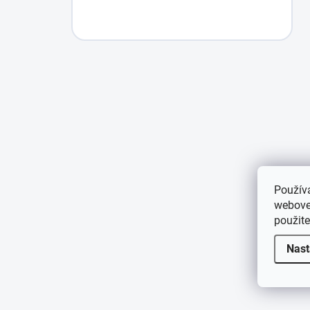
Použív
webovej
použit
Nast