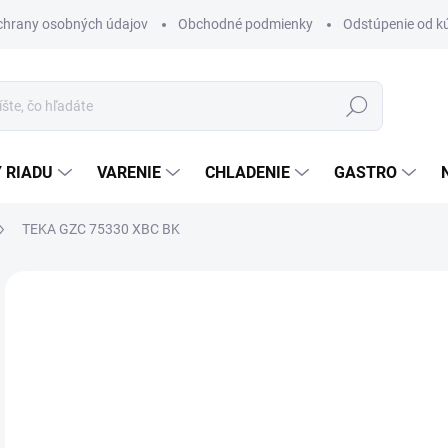
chrany osobných údajov
Obchodné podmienky
Odstúpenie od k
Hľadať
 RIADU
VARENIE
CHLADENIE
GASTRO
TEKA GZC 75330 XBC BK
Neohodnotené
Podrobnosti hodnotenia
ZNAČKA
€
ZADARMO
Jedn
DO 
cena