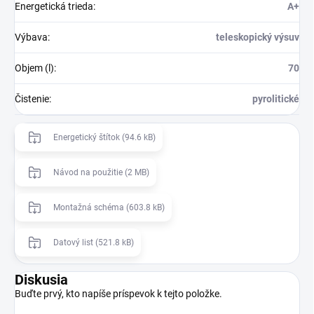
Energetická trieda
:
A+
Výbava
:
teleskopický výsuv
Objem (l)
:
70
Čistenie
:
pyrolitické
Energetický štítok (94.6 kB)
Návod na použitie (2 MB)
Montažná schéma (603.8 kB)
Datový list (521.8 kB)
Diskusia
Buďte prvý, kto napíše príspevok k tejto položke.