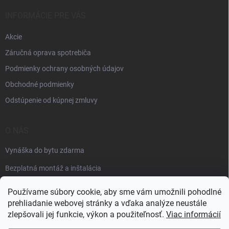
INFORMÁCIE PRE VÁS
Akcie
Záručná oprava spotrebiča
Podmienky ochrany osobných údajov
Obchodné podmienky
Odstúpenie od kúpnej zmluvy
O NÁS
Vynáška do bytu zdarma
Bezplatná montáž a inštalácia
Faktúračné údaje
Používame súbory cookie, aby sme vám umožnili pohodlné
prehliadanie webovej stránky a vďaka analýze neustále
zlepšovali jej funkcie, výkon a použiteľnosť.
Viac informácií