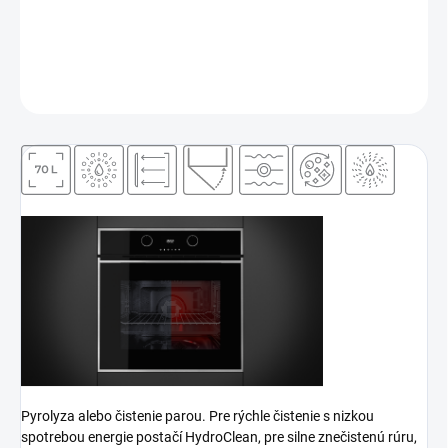
Dvierka s 4 sklami a zatváraním Soft Close
DETAILNÉ INFORMÁCIE
OPÝTAŤ SA
Pyrolyza alebo čistenie parou. Pre rýchle čistenie s nizkou
spotrebou energie postačí HydroClean, pre silne znečistenú rúru,