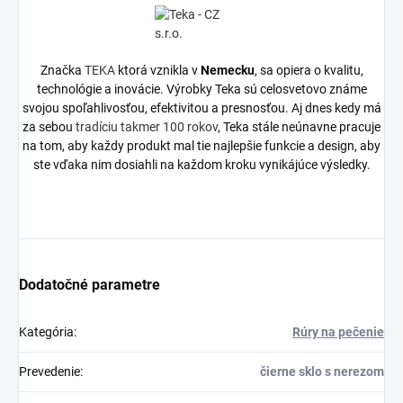
Značka
TEKA
ktorá vznikla v
Nemecku
, sa opiera o kvalitu,
technológie a inovácie. Výrobky Teka sú celosvetovo známe
svojou spoľahlivosťou, efektivitou a presnosťou. Aj dnes kedy má
za sebou
tradíciu takmer 100 rokov
, Teka stále neúnavne pracuje
na tom, aby každy produkt mal tie najlepšie funkcie a design, aby
ste vďaka nim dosiahli na každom kroku vynikájúce výsledky.
Dodatočné parametre
Kategória
:
Rúry na pečenie
Prevedenie
:
čierne sklo s nerezom