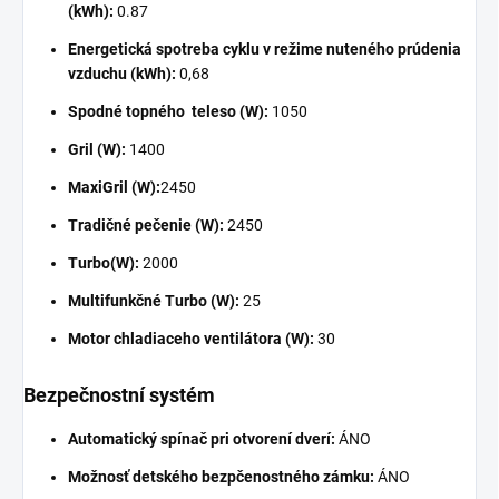
(kWh):
0.87
Energetická spotreba cyklu v režime nuteného prúdenia
vzduchu (kWh):
0,68
Spodné topného teleso (W):
1050
Gril (W):
1400
MaxiGril (W):
2450
Tradičné pečenie (W):
2450
Turbo(W):
2000
Multifunkčné Turbo (W):
25
Motor chladiaceho ventilátora (W):
30
Bezpečnostní systém
Automatický spínač pri otvorení dverí:
ÁNO
Možnosť detského bezpčenostného zámku:
ÁNO