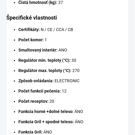
Čistá hmotnosť (kg):
37
Špecifické vlastnosti
Certifikáty:
N / CE / CCA / CB
Počet komor:
1
Smaltovaný interiér:
ANO
Regulátor min. teploty (°C):
30
Regulátor max. teploty (°C):
270
Zpôsob ovládania:
ELECTRONIC
Počet funkcií pečenia:
12
Počet receptov:
20
Funkcia horné +dolné teleso
: ÁNO
Funkcia Gril + spodné teleso:
ÁNO
Funkcia Gril:
ÁNO