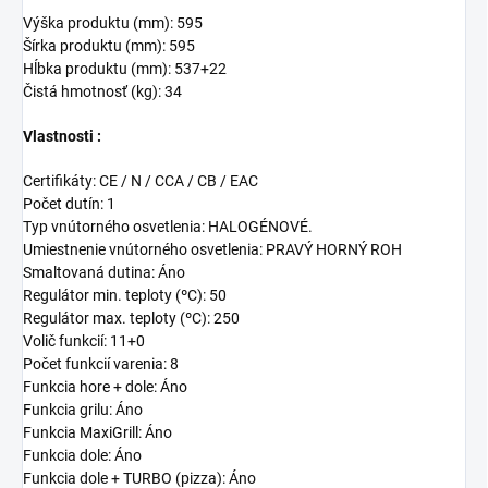
Výška produktu (mm): 595
Šírka produktu (mm): 595
Hĺbka produktu (mm): 537+22
Čistá hmotnosť (kg): 34
Vlastnosti :
Certifikáty: CE / N / CCA / CB / EAC
Počet dutín: 1
Typ vnútorného osvetlenia: HALOGÉNOVÉ.
Umiestnenie vnútorného osvetlenia: PRAVÝ HORNÝ ROH
Smaltovaná dutina: Áno
Regulátor min. teploty (ºC): 50
Regulátor max. teploty (ºC): 250
Volič funkcií: 11+0
Počet funkcií varenia: 8
Funkcia hore + dole: Áno
Funkcia grilu: Áno
Funkcia MaxiGrill: Áno
Funkcia dole: Áno
Funkcia dole + TURBO (pizza): Áno