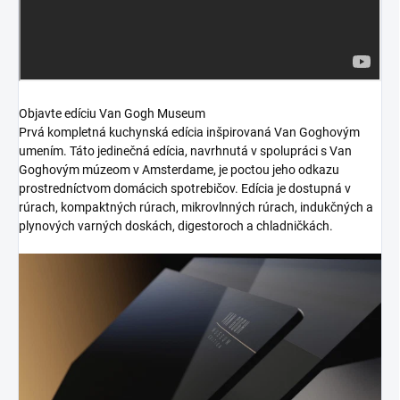
Objavte edíciu Van Gogh Museum
Prvá kompletná kuchynská edícia inšpirovaná Van Goghovým
umením. Táto jedinečná edícia, navrhnutá v spolupráci s Van
Goghovým múzeom v Amsterdame, je poctou jeho odkazu
prostredníctvom domácich spotrebičov. Edícia je dostupná v
rúrach, kompaktných rúrach, mikrovlnných rúrach, indukčných a
plynových varných doskách, digestoroch a chladničkách.