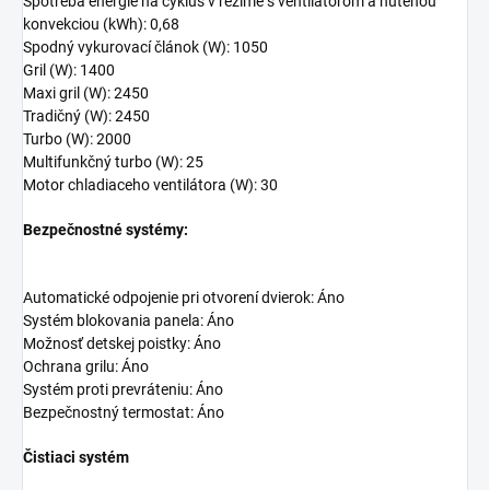
Spotreba energie na cyklus v režime s ventilátorom a nútenou
konvekciou (kWh): 0,68
Spodný vykurovací článok (W): 1050
Gril (W): 1400
Maxi gril (W): 2450
Tradičný (W): 2450
Turbo (W): 2000
Multifunkčný turbo (W): 25
Motor chladiaceho ventilátora (W): 30
Bezpečnostné systémy:
Automatické odpojenie pri otvorení dvierok: Áno
Systém blokovania panela: Áno
Možnosť detskej poistky: Áno
Ochrana grilu: Áno
Systém proti prevráteniu: Áno
Bezpečnostný termostat: Áno
Čistiaci systém