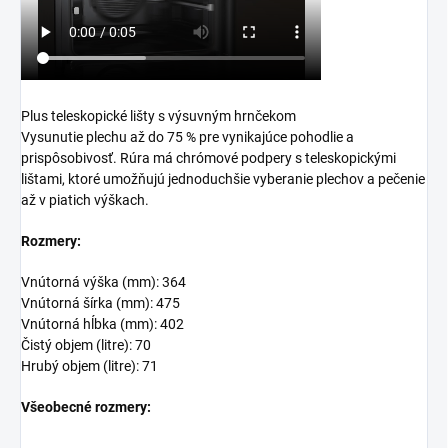
Plus teleskopické lišty s výsuvným hrnčekom
Vysunutie plechu až do 75 % pre vynikajúce pohodlie a
prispôsobivosť. Rúra má chrómové podpery s teleskopickými
lištami, ktoré umožňujú jednoduchšie vyberanie plechov a pečenie
až v piatich výškach.
Rozmery:
Vnútorná výška (mm): 364
Vnútorná šírka (mm): 475
Vnútorná hĺbka (mm): 402
Čistý objem (litre): 70
Hrubý objem (litre): 71
Všeobecné rozmery: