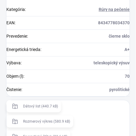
Kategória
:
Rúry na pečenie
EAN
:
8434778034370
Prevedenie
:
čierne sklo
Energetická trieda
:
A+
Výbava
:
teleskopický výsuv
Objem (l)
:
70
Čistenie
:
pyrolitické
Dátový list (440.7 kB)
Rozmerový výkres (580.9 kB)