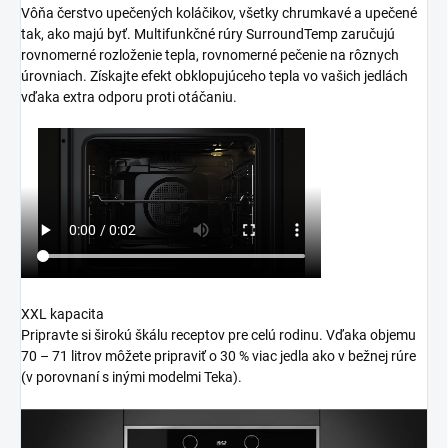
Vôňa čerstvo upečených koláčikov, všetky chrumkavé a upečené
tak, ako majú byť. Multifunkčné rúry SurroundTemp zaručujú
rovnomerné rozloženie tepla, rovnomerné pečenie na rôznych
úrovniach. Získajte efekt obklopujúceho tepla vo vašich jedlách
vďaka extra odporu proti otáčaniu.
XXL kapacita
Pripravte si širokú škálu receptov pre celú rodinu. Vďaka objemu
70 – 71 litrov môžete pripraviť o 30 % viac jedla ako v bežnej rúre
(v porovnaní s inými modelmi Teka).