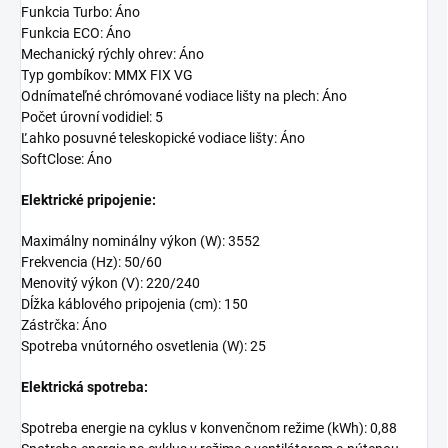
Funkcia Turbo: Áno
Funkcia ECO: Áno
Mechanický rýchly ohrev: Áno
Typ gombíkov: MMX FIX VG
Odnímateľné chrómované vodiace lišty na plech: Áno
Počet úrovní vodidiel: 5
Ľahko posuvné teleskopické vodiace lišty: Áno
SoftClose: Áno
Elektrické pripojenie:
Maximálny nominálny výkon (W): 3552
Frekvencia (Hz): 50/60
Menovitý výkon (V): 220/240
Dĺžka káblového pripojenia (cm): 150
Zástrčka: Áno
Spotreba vnútorného osvetlenia (W): 25
Elektrická spotreba:
Spotreba energie na cyklus v konvenčnom režime (kWh): 0,88