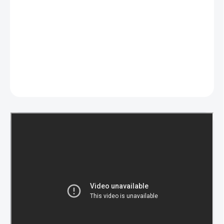
Hlboký plech s ochranou proti prevráteniu, plech na pečenie
a vystužený rošt
Vrátane naparovacej platne EasySteam
Objem (brutto/netto): 71/70 litrov
DETAILNÉ INFORMÁCIE
OPÝTAŤ SA