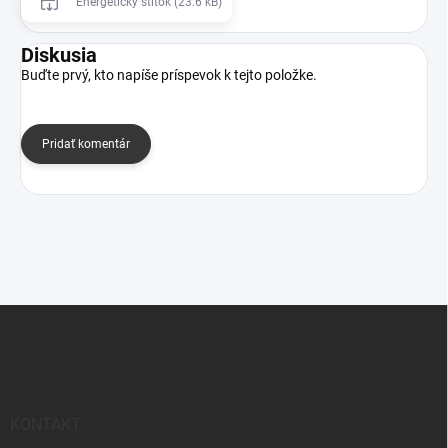
Energetický štítok (23.6 kB)
Diskusia
Buďte prvý, kto napíše príspevok k tejto položke.
Pridať komentár
Z
á
p
ä
t
i
KONTAKT
e