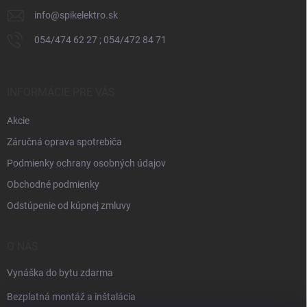
info
@
spikelektro.sk
054/474 62 27 ; 054/472 84 71
INFORMÁCIE PRE VÁS
Akcie
Záručná oprava spotrebiča
Podmienky ochrany osobných údajov
Obchodné podmienky
Odstúpenie od kúpnej zmluvy
O NÁS
Vynáška do bytu zdarma
Bezplatná montáž a inštalácia