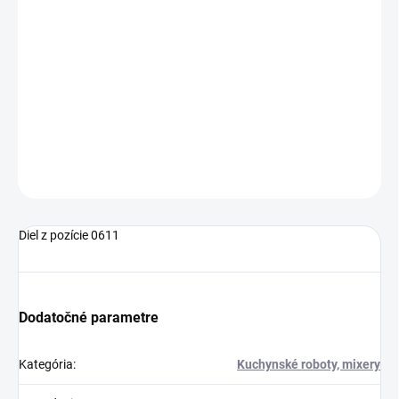
−
+
Pridať do košíka
Telo mäsomlynčeka BOSCH, rady MUM xx; MFW; Vhodný aj do
mäsomlynčeka Zelmer
DETAILNÉ INFORMÁCIE
OPÝTAŤ SA
Diel z pozície 0611
Dodatočné parametre
Kategória
:
Kuchynské roboty, mixery