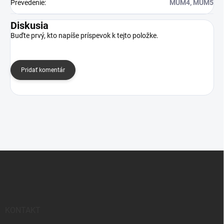
Prevedenie
:
MUM4, MUM5
Diskusia
Buďte prvý, kto napíše príspevok k tejto položke.
Pridať komentár
Z
á
p
ä
t
i
KONTAKT
e