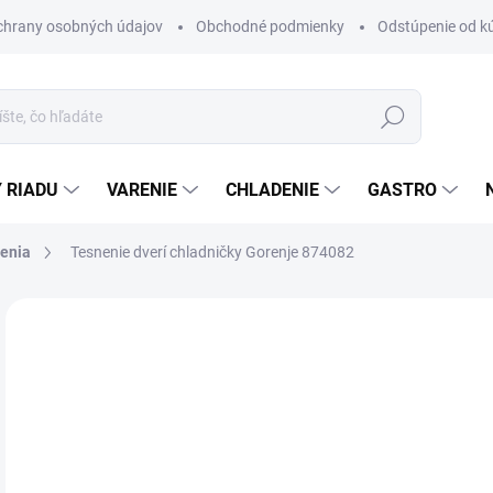
chrany osobných údajov
Obchodné podmienky
Odstúpenie od k
Hľadať
 RIADU
VARENIE
CHLADENIE
GASTRO
enia
Tesnenie dverí chladničky Gorenje 874082
Neohodnotené
Podrobnosti hodnotenia
ZNAČKA
€
Jedn
DO 
cena