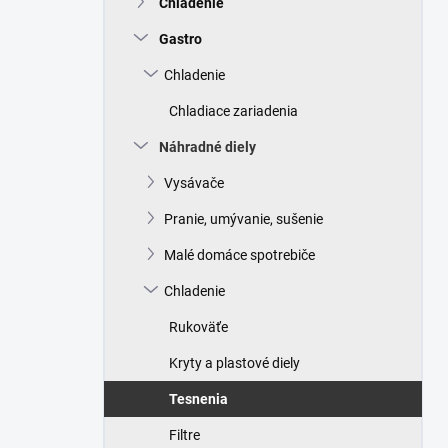
Chladenie
e
l
Gastro
Chladenie
Chladiace zariadenia
Náhradné diely
Vysávače
Pranie, umývanie, sušenie
Malé domáce spotrebiče
Chladenie
Rukoväťe
Kryty a plastové diely
Tesnenia
Filtre