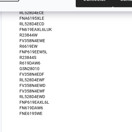
RP619EAXL6
FNE6195WF
RL528D4ECE
FNA6195XLE
RL528D4ECD
FN619EAXL6LUK
R23844W
FV358N4EWE
R6619EW
FNP619EEW5L
R23844S
R619DAW6
GSN28010
FV358N4EDF
RL528D4EWF
FV358N4EWD
FV358N4EWF
RL528D4EWD
FNP619EAXL6L
FN619DAW6
FNE6195WE