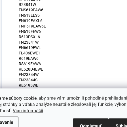
R23841W
FNS619EAW6
FN619EES5
FN619EAXL6
FNP619EAW6L
FN619FEW6
R619DSXL6
FN23841W
FN6619EWL
FL406EWE1
R619EAW6
RS619EAW6
RL528D4EWE
FN23844W
FN23844S
RE6195WE
FN23841S
RA6195XLE
ame súbory cookie, aby sme vám umožnili pohodlné prehliadan
R619CSXL6
 stránky a vďaka analýze neustále zlepšovali jej funkcie, výkon
RA6195WE
eľnosť.
Viac informácií
R23841S
R619DAXL6UK
avenie
RS619EEW5
Odmietnuť
Súhl