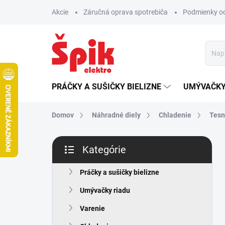
Prejsť
Akcie
Záručná oprava spotrebiča
Podmienky o
na
obsah
PRÁČKY A SUŠIČKY BIELIZNE
UMÝVAČKY
Domov
Náhradné diely
Chladenie
Tesn
B
Kategórie
o
Preskočiť
č
kategórie
n
Práčky a sušičky bielizne
ý
Umývačky riadu
p
a
Varenie
n