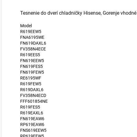
Tesnenie do dverí chladničky Hisense, Gorenje vhodné
Model
R619EEW5
FNA6195WE
FN619DAXL6
FV358N4ECE
R619EES5
FN619EEW5
FN619FES5
FN619FEW5
RE6195WF
R619FEW5
R619DAXL6
FV358N4ECD
FFF601854NE
R619FES5
R619EAXL6
FN619EAW6
RP619EAW6
FNS619EEW5
RP619EEW5