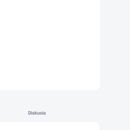
−
+
Pridať do košíka
Tesnenie dverí chladničky Gorenje 874082
diel z pozície 0336
ILNÉ INFORMÁCIE
OPÝTAŤ SA
Diskusia