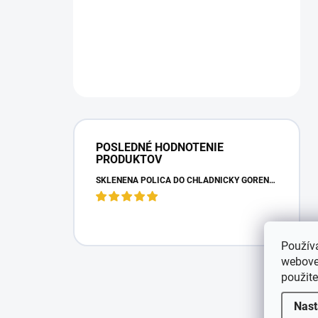
POSLEDNÉ HODNOTENIE
PRODUKTOV
SKLENENÁ POLICA DO CHLADNIČKY GORENJE 163336
Použív
webovej
použit
Nast