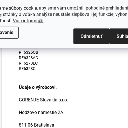
KN326BLS
ame súbory cookie, aby sme vám umožnili pohodlné prehliadan
S356DPA5X
 stránky a vďaka analýze neustále zlepšovali jej funkcie, výkon
SKO140
K257MLA
eľnosť.
Viac informácií
RF6325AC
KN326RS
avenie
Odmietnuť
Súhl
FD33S
RF6325C
KR260E
RF6326OB
RF6328AC
RF6273EC
RF6328C
Údaje o výrobcovi:
GORENJE Slovakia s.r.o.
Hodžovo námestie 2A
811 06 Bratislava