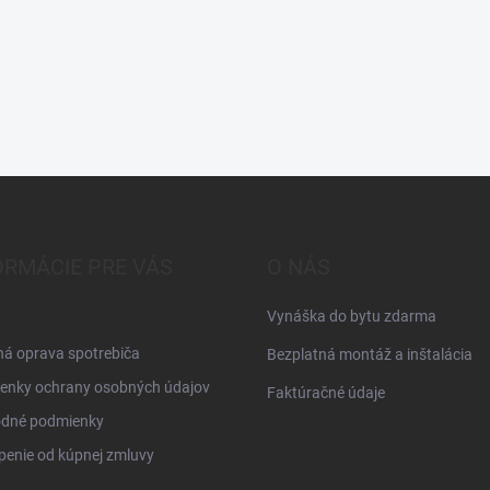
ORMÁCIE PRE VÁS
O NÁS
Vynáška do bytu zdarma
á oprava spotrebiča
Bezplatná montáž a inštalácia
enky ochrany osobných údajov
Faktúračné údaje
dné podmienky
enie od kúpnej zmluvy