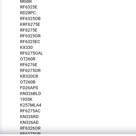
Model
RF6325E
RD28PC
RF6325OB
KRF6275E
RF6275E
RF6325OR
RF6325EC
KX330
RF6275OAL
OT260R
RF6276E
RF6275OR
KR320CR
OT260B
FD26APS
KN326BLD
1955K
K257MLA4
RF6275AC
KN326RD
KN326AD
RF6326OR
RF6275OB