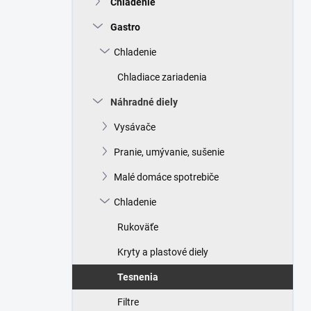
Chladenie
e
l
Gastro
Chladenie
Chladiace zariadenia
Náhradné diely
Vysávače
Pranie, umývanie, sušenie
Malé domáce spotrebiče
Chladenie
Rukoväťe
Kryty a plastové diely
Tesnenia
Filtre