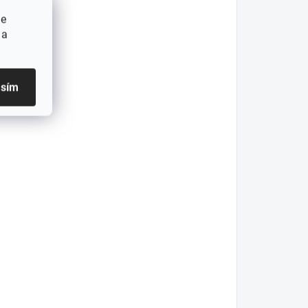
ie
 a
asím