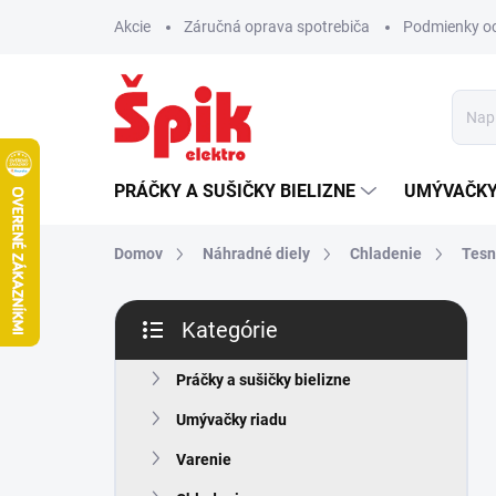
Prejsť
Akcie
Záručná oprava spotrebiča
Podmienky o
na
obsah
PRÁČKY A SUŠIČKY BIELIZNE
UMÝVAČKY
Domov
Náhradné diely
Chladenie
Tesn
B
Kategórie
o
Preskočiť
č
kategórie
n
Práčky a sušičky bielizne
ý
Umývačky riadu
p
a
Varenie
n