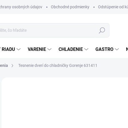
chrany osobných údajov
Obchodné podmienky
Odstúpenie od k
Hľadať
 RIADU
VARENIE
CHLADENIE
GASTRO
enia
Tesnenie dverí do chladničky Gorenje 631411
Neohodnotené
Podrobnosti hodnotenia
ZNAČKA
€3
Jedn
NA
cena