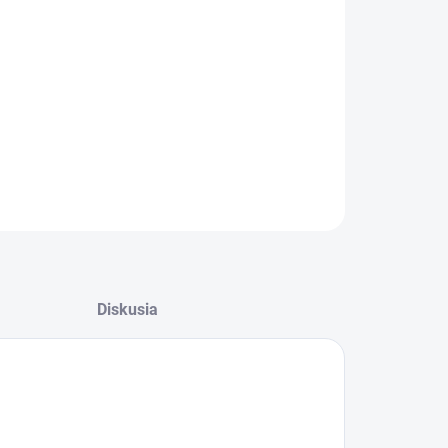
−
+
Pridať do košíka
Tesnenie dverí do chladničky Gorenje 631411
Rozmery:
56,5 x 35,3cm
ILNÉ INFORMÁCIE
OPÝTAŤ SA
Diskusia