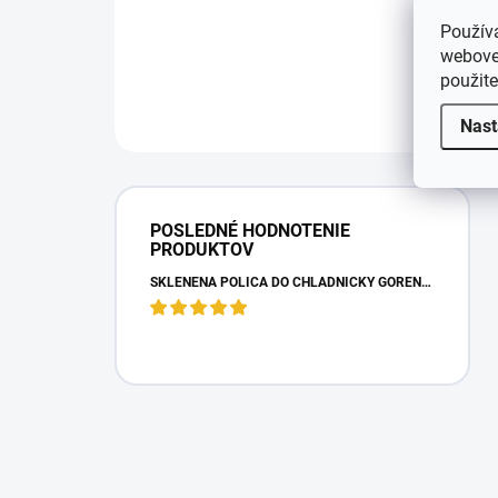
Použív
webovej
použit
Nast
POSLEDNÉ HODNOTENIE
PRODUKTOV
SKLENENÁ POLICA DO CHLADNIČKY GORENJE 163336