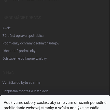
INFORMÁCIE PRE VÁS
Akcie
Záručná oprava spotrebiča
Podmienky ochrany osobných údajov
Obchodné podmienky
Odstúpenie od kúpnej zmluvy
O NÁS
Vynáška do bytu zdarma
Bezplatná montáž a inštalácia
Faktúračné údaje
Používame súbory cookie, aby sme vám umožnili pohodlné
prehliadanie webovej stránky a vďaka analýze neustále