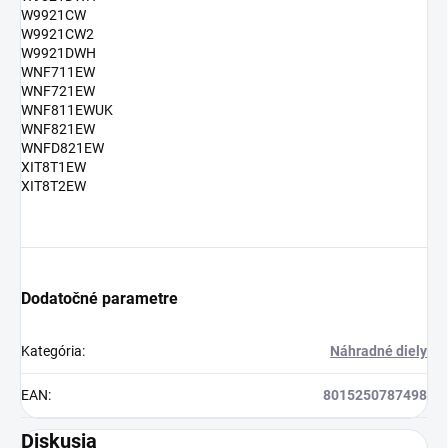
W9921CW
W9921CW2
W9921DWH
WNF711EW
WNF721EW
WNF811EWUK
WNF821EW
WNFD821EW
XIT8T1EW
XIT8T2EW
Dodatočné parametre
Kategória
:
Náhradné diely
EAN
:
8015250787498
Diskusia