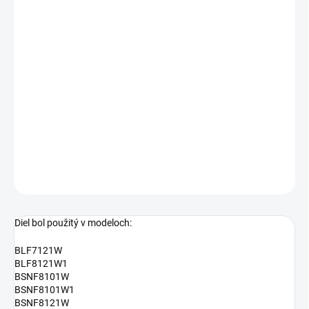
−
+
Pridať do košíka
Tesnenie dverí do mrazničky C00536456
alternatívne označenie:
488000536456
DETAILNÉ INFORMÁCIE
OPÝTAŤ SA
Diel bol použitý v modeloch:
BLF7121W
BLF8121W1
BSNF8101W
BSNF8101W1
BSNF8121W