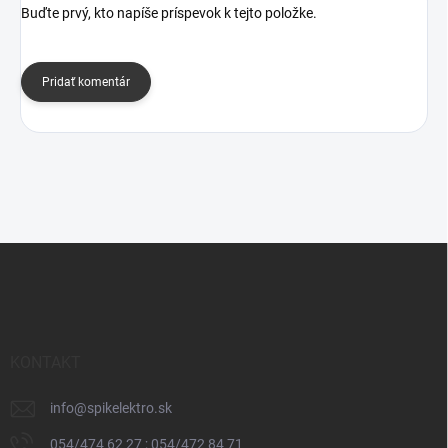
Buďte prvý, kto napíše príspevok k tejto položke.
Pridať komentár
Z
á
p
ä
t
i
KONTAKT
e
info
@
spikelektro.sk
054/474 62 27 ; 054/472 84 71