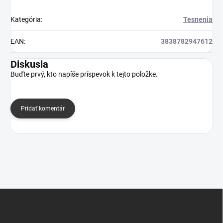
Kategória
:
Tesnenia
EAN
:
3838782947612
Diskusia
Buďte prvý, kto napíše príspevok k tejto položke.
Pridať komentár
Z
á
p