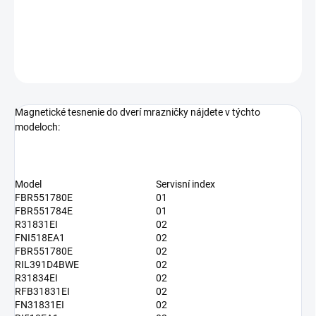
Tesnenie pre vstavané mrazničky
DETAILNÉ INFORMÁCIE
OPÝTAŤ SA
Magnetické tesnenie do dverí mrazničky nájdete v týchto
modeloch:
Model
Servisní index
FBR551780E
01
FBR551784E
01
R31831EI
02
FNI518EA1
02
FBR551780E
02
RIL391D4BWE
02
R31834EI
02
RFB31831EI
02
FN31831EI
02