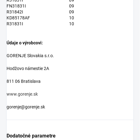
R31831I
09
FN31831I
09
R31842I
09
KD85178AF
10
R31831I
10
Údaje o výrobcovi:
GORENJE Slovakia s.r.o.
Hodžovo námestie 2A
811 06 Bratislava
www.gorenje.sk
gorenje@gorenje.sk
Dodatočné parametre