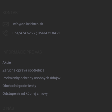
ä
t
i
KONTAKT
e
info
@
spikelektro.sk
054/474 62 27 ; 054/472 84 71
INFORMÁCIE PRE VÁS
Akcie
Záručná oprava spotrebiča
Podmienky ochrany osobných údajov
Obchodné podmienky
Odstúpenie od kúpnej zmluvy
O NÁS