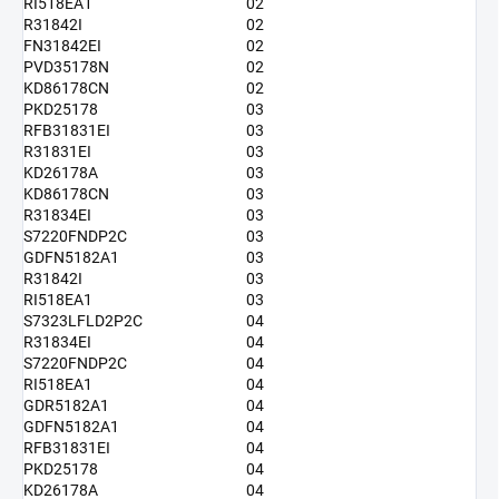
RI518EA1
02
R31842I
02
FN31842EI
02
PVD35178N
02
KD86178CN
02
PKD25178
03
RFB31831EI
03
R31831EI
03
KD26178A
03
KD86178CN
03
R31834EI
03
S7220FNDP2C
03
GDFN5182A1
03
R31842I
03
RI518EA1
03
S7323LFLD2P2C
04
R31834EI
04
S7220FNDP2C
04
RI518EA1
04
GDR5182A1
04
GDFN5182A1
04
RFB31831EI
04
PKD25178
04
KD26178A
04