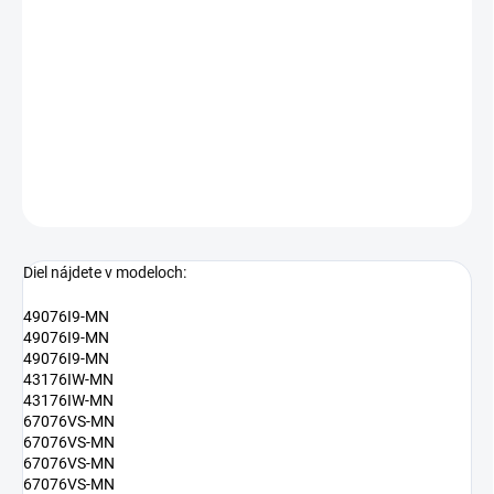
Tesnenie dverí elektrickej rúry 8090014021
vhodné pre značky: Electrolux, Zanussi ...
DETAILNÉ INFORMÁCIE
OPÝTAŤ SA
Diel nájdete v modeloch:
49076I9-MN
49076I9-MN
49076I9-MN
43176IW-MN
43176IW-MN
67076VS-MN
67076VS-MN
67076VS-MN
67076VS-MN