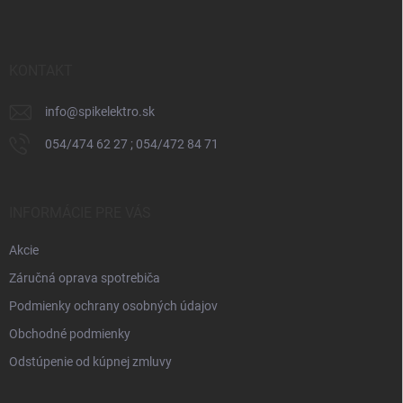
p
ä
t
i
KONTAKT
e
info
@
spikelektro.sk
054/474 62 27 ; 054/472 84 71
INFORMÁCIE PRE VÁS
Akcie
Záručná oprava spotrebiča
Podmienky ochrany osobných údajov
Obchodné podmienky
Odstúpenie od kúpnej zmluvy