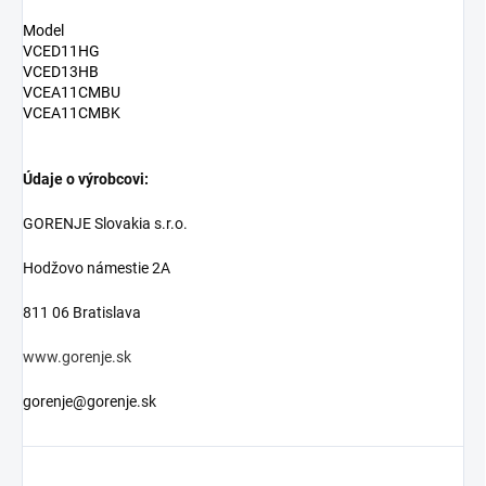
Model
VCED11HG
VCED13HB
VCEA11CMBU
VCEA11CMBK
Údaje o výrobcovi:
GORENJE Slovakia s.r.o.
Hodžovo námestie 2A
811 06 Bratislava
www.gorenje.sk
gorenje@gorenje.sk