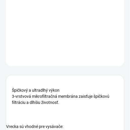
−
+
Pridať do košíka
Vrecka vysávača Gorenje GB1MBUP 570743
4ks v balení
DETAILNÉ INFORMÁCIE
OPÝTAŤ SA
Špičkový a ultradlhý výkon
3-vrstvová mikrofiltračná membrána zaisťuje špičkovú
filtráciu a dlhšiu životnosť.
Vrecka sú vhodné pre vysávače: