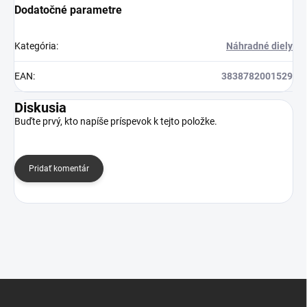
Dodatočné parametre
Kategória
:
Náhradné diely
EAN
:
3838782001529
Diskusia
Buďte prvý, kto napíše príspevok k tejto položke.
Pridať komentár
Z
á