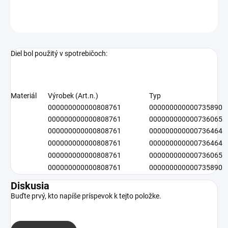
OPÝTAŤ SA
Diel bol použitý v spotrebičoch:
Materiál
Výrobek (Art.n.)
Typ
000000000000808761
000000000000735890
000000000000808761
000000000000736065
000000000000808761
000000000000736464
000000000000808761
000000000000736464
000000000000808761
000000000000736065
000000000000808761
000000000000735890
Diskusia
Buďte prvý, kto napíše príspevok k tejto položke.