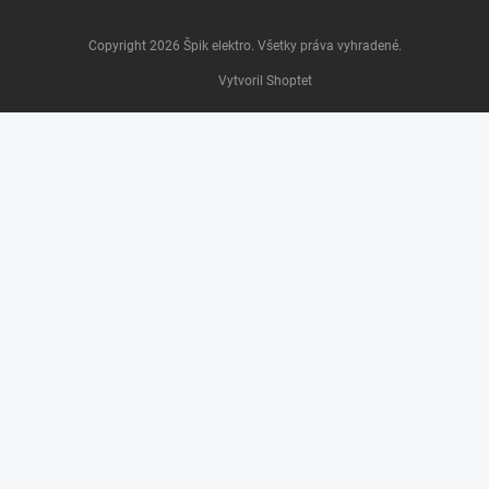
Copyright 2026
Špik elektro
. Všetky práva vyhradené.
Vytvoril Shoptet