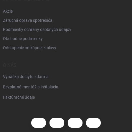
Akcie
Záručná oprava spotrebiča
Podmienky ochrany osobných údajov
Obchodné podmienky
Odstúpenie od kúpnej zmluvy
O NÁS
Vynáška do bytu zdarma
Bezplatná montáž a inštalácia
Faktúračné údaje