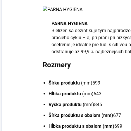
PARNÁ HYGIENA
Bielizeň sa dezinfikuje tým najprirod
pracieho cyklu – aj pri praní pri nízk
ošetrenie je ideálne pre ľudí s citlivou
odstraňuje až 99,9 % najbežnejších bak
Rozmery
Šírka produktu
(mm)599
Hĺbka produktu
(mm)643
Výška produktu
(mm)845
Šírka produktu s obalom (mm)
677
Hĺbka produktu s obalom (mm)
699