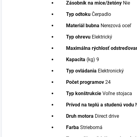
Zásobník na mice/žetóny
Nie
Typ odtoku
Čerpadlo
Materiál bubna
Nerezová oceľ
Typ ohrevu
Elektrický
Maximálna rýchlosť odstreďova
Kapacita
(kg) 9
Typ ovládania
Elektronický
Počet programov
24
Typ konštrukcie
Voľne stojaca
Prívod na teplú a studenú vodu
N
Druh motora
Direct drive
Farba
Strieborná