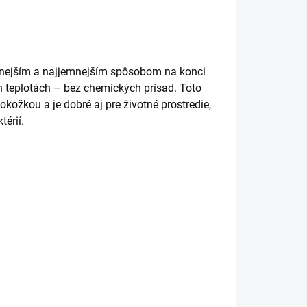
zenejším a najjemnejším spôsobom na konci
ych teplotách – bez chemických prísad. Toto
 pokožkou a je dobré aj pre životné prostredie,
térií.