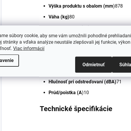
Výška produktu s obalom (mm
)878
Váha (kg)
80
Váha s obalom (kg
)81,5
ame súbory cookie, aby sme vám umožnili pohodlné prehliadan
Elektrické pripojenie
(W)1700
 stránky a vďaka analýze neustále zlepšovali jej funkcie, výkon
eľnosť.
Viac informácií
Napätie (V)
220-240
Frekvencia (Hz)
50
avenie
Odmietnuť
Súhl
Objem bubna (L)
64
Hlučnosť pri odstreďovaní (dBA)
71
Prúd/poistka (A
)10
Technické špecifikácie