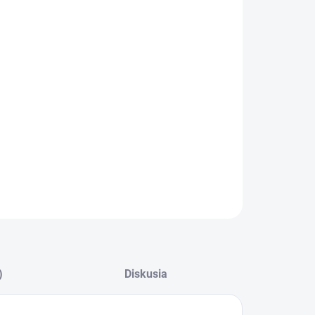
−
+
Pridať do košíka
Komerčná práčka, spredu plnená 9 kg.
CERTIFIKOVANÁ NA PROFESIONÁLNE POUŽITIE.
ILNÉ INFORMÁCIE
OPÝTAŤ SA
)
Diskusia