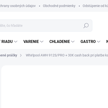
chrany osobných údajov
Obchodné podmienky
Odstúpenie od k
Hľadať
 RIADU
VARENIE
CHLADENIE
GASTRO
ené práčky
Whirlpool AWH 912S/PRO
+ 30€ cash back pri platbe k
Neohodnotené
Podrobnosti hodnotenia
ZNAČKA
€
ZADARMO
Jedn
DO 
cena
PRÍ
?