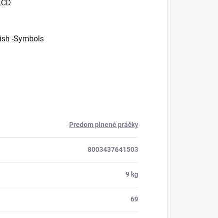
LCD
ish -Symbols
Predom plnené práčky
8003437641503
9 kg
69