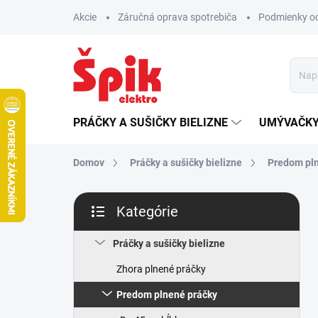
Prejsť
Akcie
Záručná oprava spotrebiča
Podmienky o
na
obsah
PRÁČKY A SUŠIČKY BIELIZNE
UMÝVAČKY
Domov
Práčky a sušičky bielizne
Predom pln
B
Kategórie
o
Preskočiť
č
kategórie
n
Práčky a sušičky bielizne
ý
Zhora plnené práčky
p
a
Predom plnené práčky
n