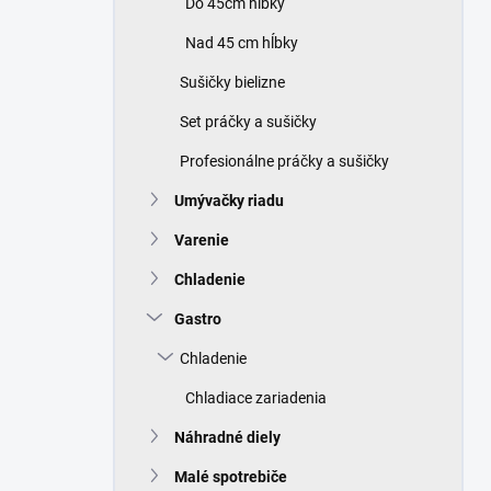
Do 45cm hĺbky
e
l
Nad 45 cm hĺbky
Sušičky bielizne
Set práčky a sušičky
Profesionálne práčky a sušičky
Umývačky riadu
Varenie
Chladenie
Gastro
Chladenie
Chladiace zariadenia
Náhradné diely
Malé spotrebiče