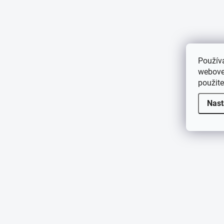
Použív
webovej
použit
Nast