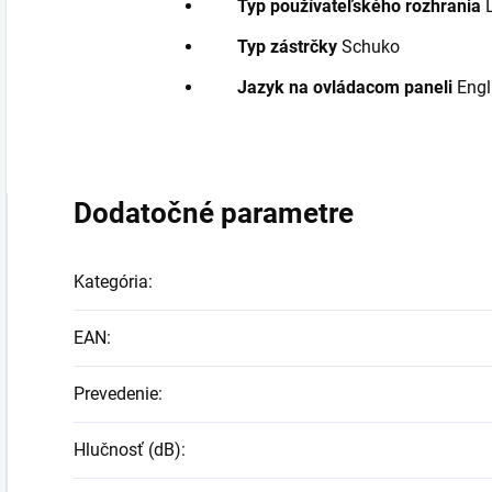
Typ používateľského rozhrania
Typ zástrčky
Schuko
Jazyk na ovládacom paneli
Engl
Dodatočné parametre
Kategória
:
EAN
:
Prevedenie
:
Hlučnosť (dB)
: