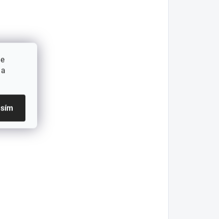
ie
 a
asím