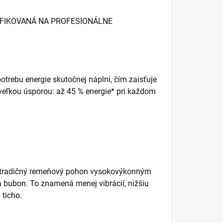
TIFIKOVANÁ NA PROFESIONÁLNE
otrebu energie skutočnej náplni, čím zaisťuje
s veľkou úsporou: až 45 % energie* pri každom
a tradičný remeňový pohon vysokovýkonným
 bubon. To znamená menej vibrácií, nižšiu
 ticho.