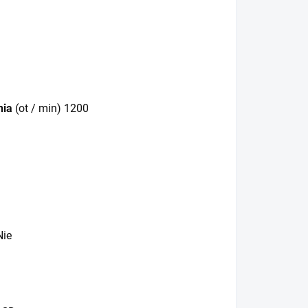
nia
(ot / min) 1200
ie