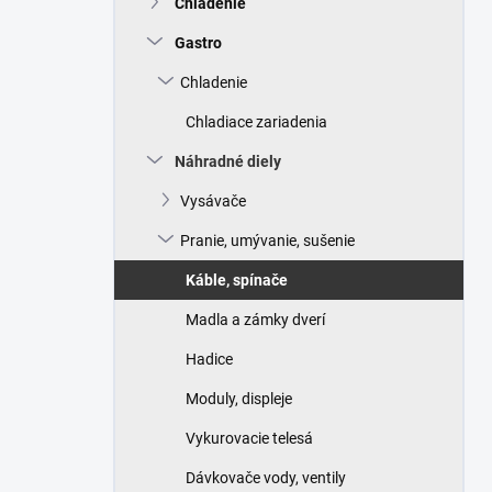
Chladenie
e
l
Gastro
Chladenie
Chladiace zariadenia
Náhradné diely
Vysávače
Pranie, umývanie, sušenie
Káble, spínače
Madla a zámky dverí
Hadice
Moduly, displeje
Vykurovacie telesá
Dávkovače vody, ventily