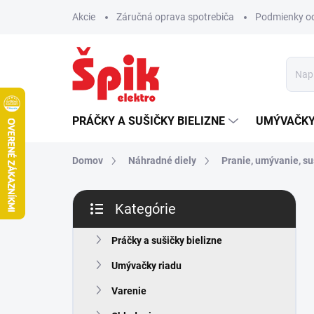
Prejsť
Akcie
Záručná oprava spotrebiča
Podmienky o
na
obsah
PRÁČKY A SUŠIČKY BIELIZNE
UMÝVAČKY
Domov
Náhradné diely
Pranie, umývanie, s
B
Kategórie
o
Preskočiť
č
kategórie
n
Práčky a sušičky bielizne
ý
Umývačky riadu
p
a
Varenie
n