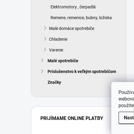
Elektromotory , čerpadlá
Remene, remenice, bubny, ložiska
Malé domáce spotrebiče
Chladenie
Varenie
Malé spotrebiče
Príslušenstvo k veľkým spotrebičom
Značky
Použív
webovej
použit
Nast
PRIJÍMAME ONLINE PLATBY