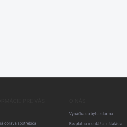
ORMÁCIE PRE VÁS
O NÁS
Vynáška do bytu zdarma
á oprava spotrebiča
Bezplatná montáž a inštalácia