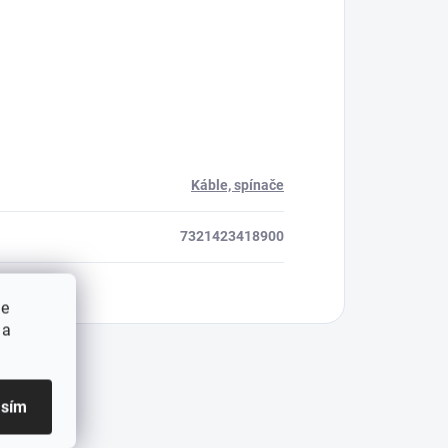
Káble, spínače
7321423418900
ie
 a
asím