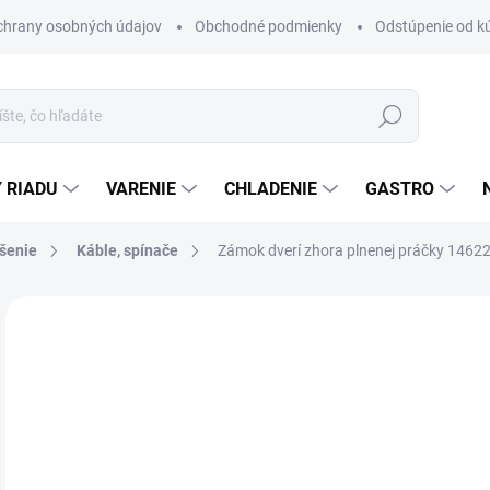
chrany osobných údajov
Obchodné podmienky
Odstúpenie od k
Hľadať
 RIADU
VARENIE
CHLADENIE
GASTRO
ušenie
Káble, spínače
Zámok dverí zhora plnenej práčky 146
1 hodnotenie
Podrobnosti hodnotenia
ZNAČKA:
E
€1
Jedn
SK
cena