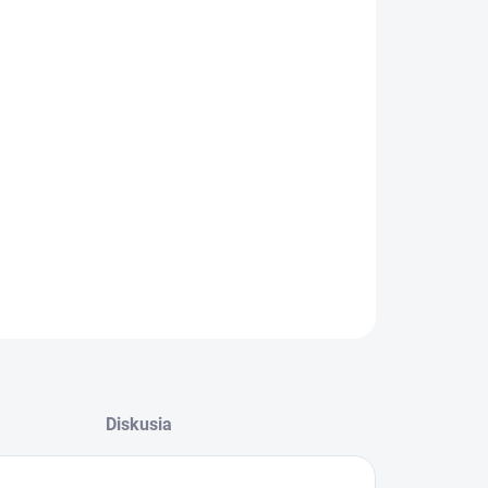
−
+
Pridať do košíka
Zámok dverí zhora plnenej práčky 1462229228
Vhodný pre pračky Electrolux, Zanussi, AEG
Alternatívne označenie :
1462229202
OPÝTAŤ SA
Diskusia