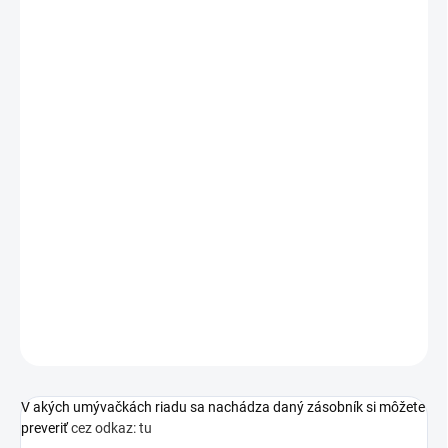
−
+
Pridať do košíka
Zásobník na čistiace prostriedky 00645026 Siemens
Výrobca:
BSH HAUSGERÄTE SERVICE GMBH
Carl-Wery-Str. 34
DE-81739 Munich
Corporate.Communications@bshg.com
https://www.bsh-group.com
DETAILNÉ INFORMÁCIE
OPÝTAŤ SA
V akých umývačkách riadu sa nachádza daný zásobník si môžete
preveriť
cez odkaz: tu