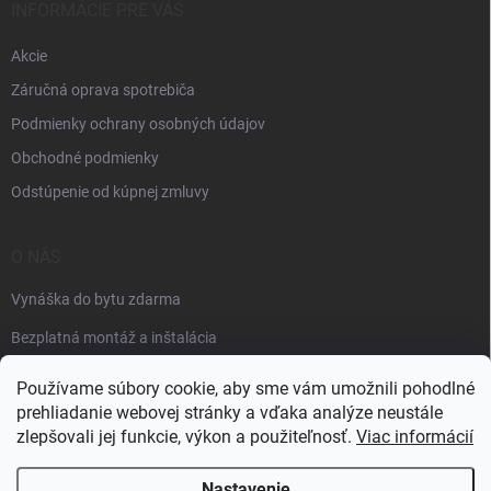
INFORMÁCIE PRE VÁS
Akcie
Záručná oprava spotrebiča
Podmienky ochrany osobných údajov
Obchodné podmienky
Odstúpenie od kúpnej zmluvy
O NÁS
Vynáška do bytu zdarma
Bezplatná montáž a inštalácia
Faktúračné údaje
Používame súbory cookie, aby sme vám umožnili pohodlné
prehliadanie webovej stránky a vďaka analýze neustále
zlepšovali jej funkcie, výkon a použiteľnosť.
Viac informácií
Nastavenie