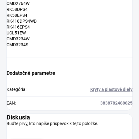
CMD2764W
RK58DPS4
RK58EPS4
RK418DPS4WD
RK416EPS4
UCL51EW
CMD3234W
CMD3234S
Dodatočné parametre
Kategória
:
Kryty a plastové diely
EAN
:
3838782488825
Diskusia
Buďte prvý, kto napíše príspevok k tejto položke.