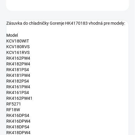
OPÝTAŤ SA
Zásuvka do chladničky Gorenje HK4170183 vhodná pre modely:
Model
KCV180WIT
KCV180RVS
KCV161RVS
RK4162PW4
RK4182PW4
RK4181PS4
RK4181PW4
RK4182PS4
RK4161PW4
RK4161PS4
RK4162PW41
RF5271
RF18W
RK416DPS4
RK416DPW4
RK418DPS4
RK418DPW4