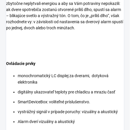
zbytočne neplytvali energiou a aby sa Vám potraviny nepokazili:
ak dvere spotrebiča zostanú otvorené príliš dlho, spustí sa alarm
– blikajúce svetlo a výstražný tón. O tom, čo je „príliš dlho“, však
rozhodnete vy: v závislosti od nastavenia sa dverový alarm spustí
po jednej, dvoch alebo troch minútach.
Ovládacie prvky
monochromatický LC displej za dverami, dotyková
elektronika
digitálny ukazovateľ teploty pre chladicu a mraziu časť
SmartDeviceBox: voliteľné príslušenstvo.
vystrážný signál v prípade poruchy: vizuálny a akustický
Alarm dverí vizuálny a akustický