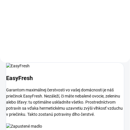
Do košíka
Do košíka
Fresch Air filter do chladničky
Fresch Air filter do chladničky
Liebherr OEM diel sada 2ks
Liebherr
EasyFresh
Garantom maximálnej čerstvosti vo vašej domácnosti je náš
priečinok EasyFresh. Nezáleží, či máte nebalené ovocie, zeleninu
alebo šťavy: tu optimálne uskladníte všetko. Prostredníctvom
potravín sa vďaka hermetickému uzavretiu zvýši vlhkosť vzduchu
v priečinku. Takto zostanú potraviny dlho čerstvé.