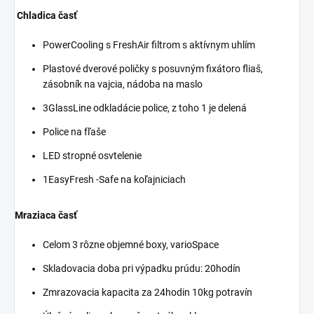
Chladica časť
PowerCooling s FreshAir filtrom s aktívnym uhlím
Plastové dverové poličky s posuvným fixátoro fliaš,
zásobník na vajcia, nádoba na maslo
3GlassLine odkladácie police, z toho 1 je delená
Police na fľaše
LED stropné osvtelenie
1EasyFresh -Safe na koľajniciach
Mraziaca časť
Celom 3 rôzne objemné boxy, varioSpace
Skladovacia doba pri výpadku prúdu: 20hodín
Zmrazovacia kapacita za 24hodin 10kg potravín