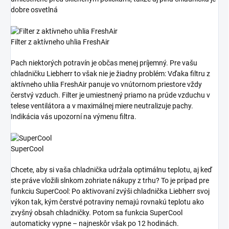
dobre osvetlná
Filter z aktívneho uhlia FreshAir
Pach niektorých potravín je občas menej príjemný. Pre vašu
chladničku Liebherr to však nie je žiadny problém: Vďaka filtru z
aktívneho uhlia FreshAir panuje vo vnútornom priestore vždy
čerstvý vzduch. Filter je umiestnený priamo na prúde vzduchu v
telese ventilátora a v maximálnej miere neutralizuje pachy.
Indikácia vás upozorní na výmenu filtra.
SuperCool
Chcete, aby si vaša chladnička udržala optimálnu teplotu, aj keď
ste práve vložili slnkom zohriate nákupy z trhu? To je prípad pre
funkciu SuperCool: Po aktivovaní zvýši chladnička Liebherr svoj
výkon tak, kým čerstvé potraviny nemajú rovnakú teplotu ako
zvyšný obsah chladničky. Potom sa funkcia SuperCool
automaticky vypne – najneskôr však po 12 hodinách.