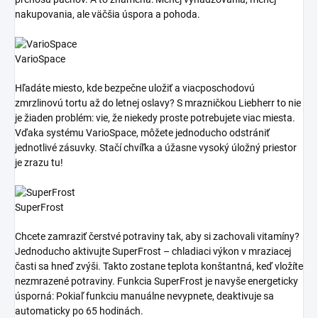
nakupovania, ale väčšia úspora a pohoda.
VarioSpace
Hľadáte miesto, kde bezpečne uložiť a viacposchodovú
zmrzlinovú tortu až do letnej oslavy? S mrazničkou Liebherr to nie
je žiaden problém: vie, že niekedy proste potrebujete viac miesta.
Vďaka systému VarioSpace, môžete jednoducho odstrániť
jednotlivé zásuvky. Stačí chvíľka a úžasne vysoký úložný priestor
je zrazu tu!
SuperFrost
Chcete zamraziť čerstvé potraviny tak, aby si zachovali vitamíny?
Jednoducho aktivujte SuperFrost – chladiaci výkon v mraziacej
časti sa hneď zvýši. Takto zostane teplota konštantná, keď vložíte
nezmrazené potraviny. Funkcia SuperFrost je navyše energeticky
úsporná: Pokiaľ funkciu manuálne nevypnete, deaktivuje sa
automaticky po 65 hodinách.