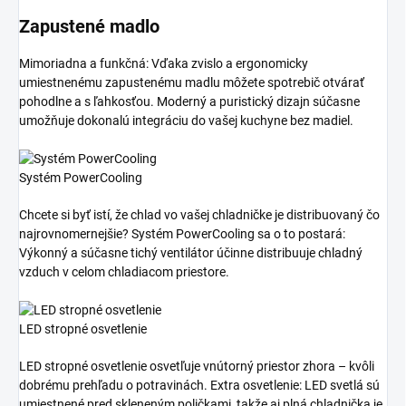
Zapustené madlo
Mimoriadna a funkčná: Vďaka zvislo a ergonomicky
umiestnenému zapustenému madlu môžete spotrebič otvárať
pohodlne a s ľahkosťou. Moderný a puristický dizajn súčasne
umožňuje dokonalú integráciu do vašej kuchyne bez madiel.
Systém PowerCooling
Chcete si byť istí, že chlad vo vašej chladničke je distribuovaný čo
najrovnomernejšie? Systém PowerCooling sa o to postará:
Výkonný a súčasne tichý ventilátor účinne distribuuje chladný
vzduch v celom chladiacom priestore.
LED stropné osvetlenie
LED stropné osvetlenie osvetľuje vnútorný priestor zhora – kvôli
dobrému prehľadu o potravinách. Extra osvetlenie: LED svetlá sú
umiestnené pred skleneným poličkami, takže aj plná chladnička je