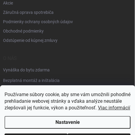
Akcie
Záručná oprava spotrebiča
Podmienky ochrany osobných údajov
Obchodné podmienky
Odstúpenie od kúpnej zmluvy
O NÁS
Vynáška do bytu zdarma
Bezplatná montáž a inštalácia
Faktúračné údaje
Používame súbory cookie, aby sme vám umožnili pohodlné
prehliadanie webovej stránky a vďaka analýze neustále
zlepšovali jej funkcie, výkon a použiteľnosť.
Viac informácií
Nastavenie