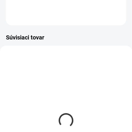
DETAILNÉ INFORMÁCIE
OPÝTAŤ SA
Súvisiaci tovar
SKLADOM
SKLADOM
(3 KS)
(1 KS)
Filter do chladničky
Filter do chladničky
Liebherr 909698900
Liebherr 909698900
OEM sada 2ks
Oreginál
€26
€27,60