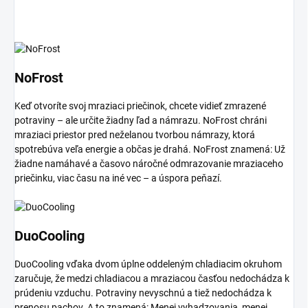
NoFrost
Keď otvoríte svoj mraziaci priečinok, chcete vidieť zmrazené
potraviny – ale určite žiadny ľad a námrazu. NoFrost chráni
mraziaci priestor pred neželanou tvorbou námrazy, ktorá
spotrebúva veľa energie a občas je drahá. NoFrost znamená: Už
žiadne namáhavé a časovo náročné odmrazovanie mraziaceho
priečinku, viac času na iné vec – a úspora peňazí.
DuoCooling
DuoCooling vďaka dvom úplne oddeleným chladiacim okruhom
zaručuje, že medzi chladiacou a mraziacou časťou nedochádza k
prúdeniu vzduchu. Potraviny nevyschnú a tiež nedochádza k
prenosu pachov. A to znamená: Menej vyhadzovania, menej