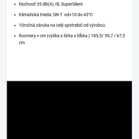
hlučnosť 35 dB(A) /B, SuperSilent
Klimatická trieda: SN-T od+10 do 43°C
10ročná záruka na celý spotrebič od výrobcu.
Rozmery v cm (výška x šírka x hĺbka ) 185,5/ 59,7 / 67,5
cm