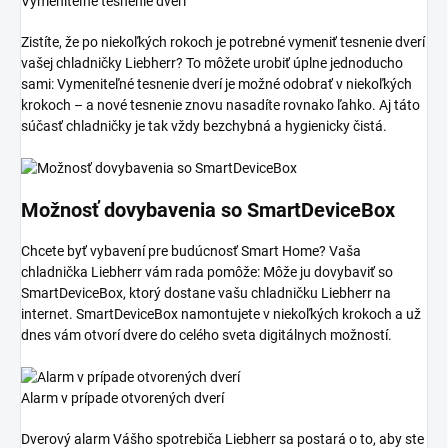
Vymeniteľné tesnenie dverí
Zistíte, že po niekoľkých rokoch je potrebné vymeniť tesnenie dverí
vašej chladničky Liebherr? To môžete urobiť úplne jednoducho
sami: Vymeniteľné tesnenie dverí je možné odobrať v niekoľkých
krokoch – a nové tesnenie znovu nasadíte rovnako ľahko. Aj táto
súčasť chladničky je tak vždy bezchybná a hygienicky čistá.
Možnosť dovybavenia so SmartDeviceBox
Chcete byť vybavení pre budúcnosť Smart Home? Vaša
chladnička Liebherr vám rada pomôže: Môže ju dovybaviť so
SmartDeviceBox, ktorý dostane vašu chladničku Liebherr na
internet. SmartDeviceBox namontujete v niekoľkých krokoch a už
dnes vám otvorí dvere do celého sveta digitálnych možností.
Alarm v prípade otvorených dverí
Dverový alarm Vášho spotrebiča Liebherr sa postará o to, aby ste