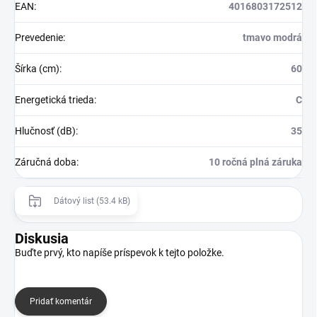
EAN
:
4016803172512
Prevedenie
:
tmavo modrá
Šírka (cm)
:
60
Energetická trieda
:
C
Hlučnosť (dB)
:
35
Záručná doba
:
10 ročná plná záruka
Dátový list (53.4 kB)
Diskusia
Buďte prvý, kto napíše príspevok k tejto položke.
Pridať komentár