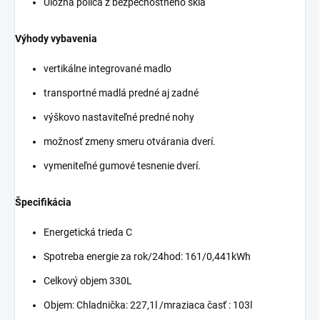
Úložná polica z bezpečnostného skla
Výhody vybavenia
vertikálne integrované madlo
transportné madlá predné aj zadné
výškovo nastaviteľné predné nohy
možnosť zmeny smeru otvárania dverí.
vymeniteľné gumové tesnenie dverí.
Špecifikácia
Energetická trieda C
Spotreba energie za rok/24hod: 161/0,441kWh
Celkový objem 330L
Objem: Chladnička: 227,1l /mraziaca časť : 103l