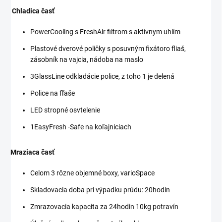
Chladica časť
PowerCooling s FreshAir filtrom s aktívnym uhlím
Plastové dverové poličky s posuvným fixátoro fliaš,
zásobník na vajcia, nádoba na maslo
3GlassLine odkladácie police, z toho 1 je delená
Police na fľaše
LED stropné osvtelenie
1EasyFresh -Safe na koľajniciach
Mraziaca časť
Celom 3 rôzne objemné boxy, varioSpace
Skladovacia doba pri výpadku prúdu: 20hodín
Zmrazovacia kapacita za 24hodin 10kg potravín