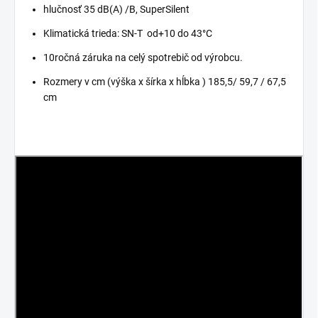
hlučnosť 35 dB(A) /B, SuperSilent
Klimatická trieda: SN-T od+10 do 43°C
10ročná záruka na celý spotrebič od výrobcu.
Rozmery v cm (výška x šírka x hĺbka ) 185,5/ 59,7 / 67,5
cm