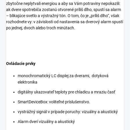
zbytočne neplytvali energiou a aby sa Vám potraviny nepokazili:
ak dvere spotrebiča zostanú otvorené príliš dlho, spustí sa alarm
– blikajúce svetlo a výstražný tón. O tom, čo je „príliš dlho“, však
rozhodnete vy: v závislosti od nastavenia sa dverový alarm spustí
po jednej, dvoch alebo troch minútach.
Ovládacie prvky
monochromatický LC displej za dverami, dotyková
elektronika
digitálny ukazovateľ teploty pre chladicu a mraziu časť
SmartDeviceBox: voliteľné príslušenstvo.
vystrážný signál v prípade poruchy: vizuálny a akustický
Alarm dverí vizuálny a akustický