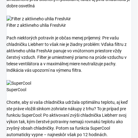
dobre osvetlná
Filter z aktívneho uhlia FreshAir
Pach niektorých potravín je občas menej príjemný. Pre vašu
chladničku Liebherr to však nie je žiadny problém: Vďaka filtru z
aktívneho uhlia FreshAir panuje vo vnútornom priestore vždy
čerstvý vzduch. Filter je umiestnený priamo na prúde vzduchu v
telese ventilátora a v maximálnej miere neutralizuje pachy.
Indikácia vás upozorní na výmenu filtra.
SuperCool
Chcete, aby si vaša chladnička udržala optimálnu teplotu, aj keď
ste práve vložili slnkom zohriate nákupy z trhu? To je prípad pre
funkciu SuperCool: Po aktivovaní zvýši chladnička Liebherr svoj
výkon tak, kým čerstvé potraviny nemajú rovnakú teplotu ako
zvyšný obsah chladničky. Potom sa funkcia SuperCool
automaticky vypne – najneskôr však po 12 hodinách.