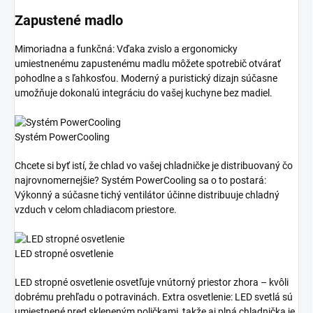
Zapustené madlo
Mimoriadna a funkčná: Vďaka zvislo a ergonomicky
umiestnenému zapustenému madlu môžete spotrebič otvárať
pohodlne a s ľahkosťou. Moderný a puristický dizajn súčasne
umožňuje dokonalú integráciu do vašej kuchyne bez madiel.
Systém PowerCooling
Chcete si byť istí, že chlad vo vašej chladničke je distribuovaný čo
najrovnomernejšie? Systém PowerCooling sa o to postará:
Výkonný a súčasne tichý ventilátor účinne distribuuje chladný
vzduch v celom chladiacom priestore.
LED stropné osvetlenie
LED stropné osvetlenie osvetľuje vnútorný priestor zhora – kvôli
dobrému prehľadu o potravinách. Extra osvetlenie: LED svetlá sú
umiestnené pred skleneným poličkami, takže aj plná chladnička je