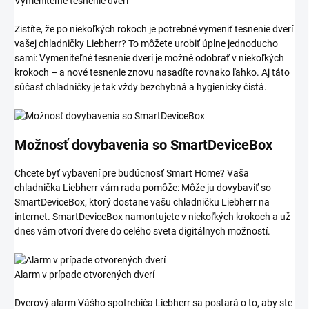
Vymeniteľné tesnenie dverí
Zistíte, že po niekoľkých rokoch je potrebné vymeniť tesnenie dverí
vašej chladničky Liebherr? To môžete urobiť úplne jednoducho
sami: Vymeniteľné tesnenie dverí je možné odobrať v niekoľkých
krokoch – a nové tesnenie znovu nasadíte rovnako ľahko. Aj táto
súčasť chladničky je tak vždy bezchybná a hygienicky čistá.
Možnosť dovybavenia so SmartDeviceBox
Chcete byť vybavení pre budúcnosť Smart Home? Vaša
chladnička Liebherr vám rada pomôže: Môže ju dovybaviť so
SmartDeviceBox, ktorý dostane vašu chladničku Liebherr na
internet. SmartDeviceBox namontujete v niekoľkých krokoch a už
dnes vám otvorí dvere do celého sveta digitálnych možností.
Alarm v prípade otvorených dverí
Dverový alarm Vášho spotrebiča Liebherr sa postará o to, aby ste