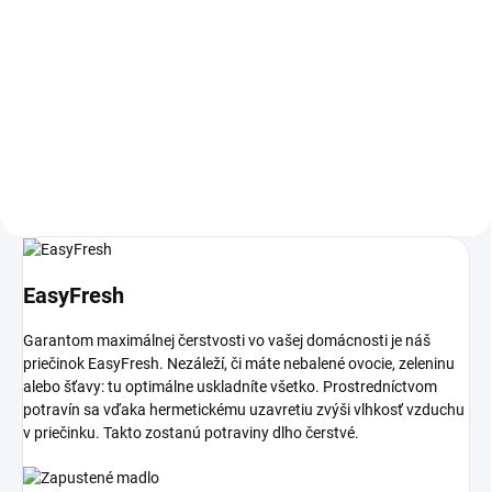
Do košíka
Do košíka
Fresch Air filter do chladničky
Fresch Air filter do chladničky
Liebherr OEM diel sada 2ks
Liebherr
EasyFresh
Garantom maximálnej čerstvosti vo vašej domácnosti je náš
priečinok EasyFresh. Nezáleží, či máte nebalené ovocie, zeleninu
alebo šťavy: tu optimálne uskladníte všetko. Prostredníctvom
potravín sa vďaka hermetickému uzavretiu zvýši vlhkosť vzduchu
v priečinku. Takto zostanú potraviny dlho čerstvé.