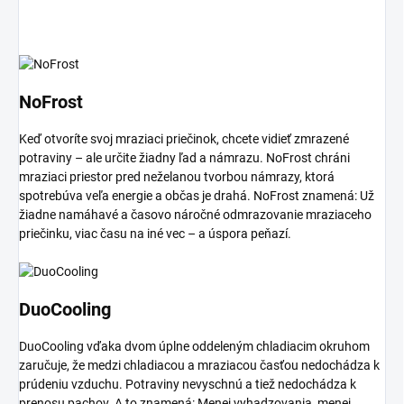
NoFrost
Keď otvoríte svoj mraziaci priečinok, chcete vidieť zmrazené
potraviny – ale určite žiadny ľad a námrazu. NoFrost chráni
mraziaci priestor pred neželanou tvorbou námrazy, ktorá
spotrebúva veľa energie a občas je drahá. NoFrost znamená: Už
žiadne namáhavé a časovo náročné odmrazovanie mraziaceho
priečinku, viac času na iné vec – a úspora peňazí.
DuoCooling
DuoCooling vďaka dvom úplne oddeleným chladiacim okruhom
zaručuje, že medzi chladiacou a mraziacou časťou nedochádza k
prúdeniu vzduchu. Potraviny nevyschnú a tiež nedochádza k
prenosu pachov. A to znamená: Menej vyhadzovania, menej