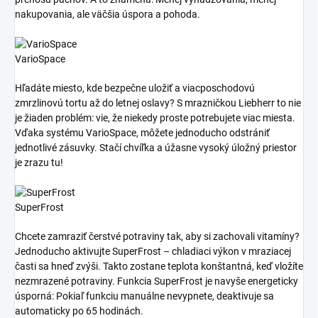
nakupovania, ale väčšia úspora a pohoda.
VarioSpace
Hľadáte miesto, kde bezpečne uložiť a viacposchodovú
zmrzlinovú tortu až do letnej oslavy? S mrazničkou Liebherr to nie
je žiaden problém: vie, že niekedy proste potrebujete viac miesta.
Vďaka systému VarioSpace, môžete jednoducho odstrániť
jednotlivé zásuvky. Stačí chvíľka a úžasne vysoký úložný priestor
je zrazu tu!
SuperFrost
Chcete zamraziť čerstvé potraviny tak, aby si zachovali vitamíny?
Jednoducho aktivujte SuperFrost – chladiaci výkon v mraziacej
časti sa hneď zvýši. Takto zostane teplota konštantná, keď vložíte
nezmrazené potraviny. Funkcia SuperFrost je navyše energeticky
úsporná: Pokiaľ funkciu manuálne nevypnete, deaktivuje sa
automaticky po 65 hodinách.