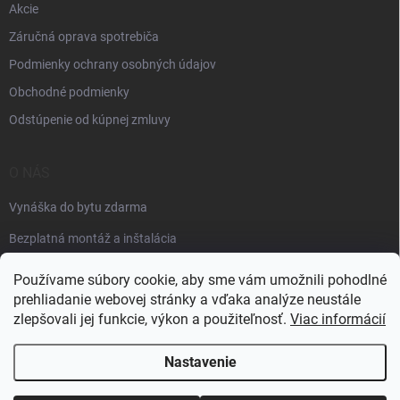
Akcie
Záručná oprava spotrebiča
Podmienky ochrany osobných údajov
Obchodné podmienky
Odstúpenie od kúpnej zmluvy
O NÁS
Vynáška do bytu zdarma
Bezplatná montáž a inštalácia
Faktúračné údaje
Používame súbory cookie, aby sme vám umožnili pohodlné
prehliadanie webovej stránky a vďaka analýze neustále
zlepšovali jej funkcie, výkon a použiteľnosť.
Viac informácií
Nastavenie