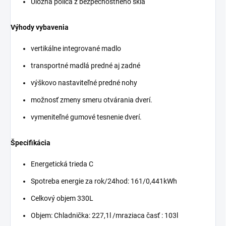
Úložná polica z bezpečnostného skla
Výhody vybavenia
vertikálne integrované madlo
transportné madlá predné aj zadné
výškovo nastaviteľné predné nohy
možnosť zmeny smeru otvárania dverí.
vymeniteľné gumové tesnenie dverí.
Špecifikácia
Energetická trieda C
Spotreba energie za rok/24hod: 161/0,441kWh
Celkový objem 330L
Objem: Chladnička: 227,1l /mraziaca časť : 103l