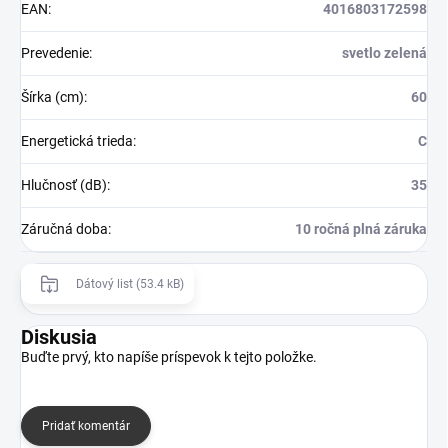
EAN
:
4016803172598
Prevedenie
:
svetlo zelená
Šírka (cm)
:
60
Energetická trieda
:
C
Hlučnosť (dB)
:
35
Záručná doba
:
10 ročná plná záruka
Dátový list (53.4 kB)
Diskusia
Buďte prvý, kto napíše príspevok k tejto položke.
Pridať komentár