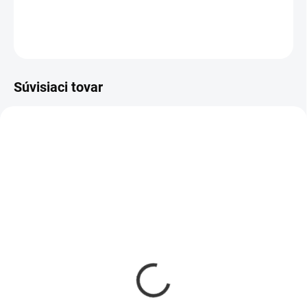
DETAILNÉ INFORMÁCIE
OPÝTAŤ SA
Súvisiaci tovar
SKLADOM
SKLADOM
(3 KS)
(1 KS)
Filter do chladničky
Filter do chladničky
Liebherr 909698900
Liebherr 909698900
OEM sada 2ks
Oreginál
€26
€27,60